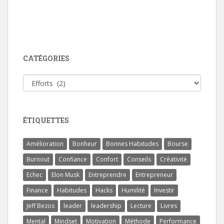
CATÉGORIES
Catégories
ÉTIQUETTES
Amélioration
Bonheur
Bonnes Habitudes
Bourse
Burnout
Confiance
Confort
Conseils
Créativité
Echec
Elon Musk
Entreprendre
Entrepreneur
Finance
Habitudes
Hacks
Humilité
Investir
Jeff Bezos
leader
leadership
Lecture
Livres
Mental
Mindset
Motivation
Méthode
Performance