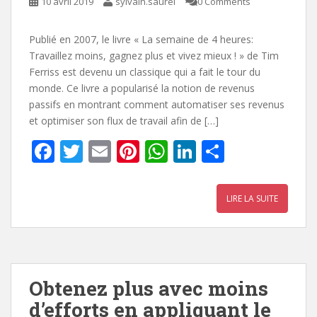
10 avril 2019
sylvain.saurel
0 Comments
Publié en 2007, le livre « La semaine de 4 heures:
Travaillez moins, gagnez plus et vivez mieux ! » de Tim
Ferriss est devenu un classique qui a fait le tour du
monde. Ce livre a popularisé la notion de revenus
passifs en montrant comment automatiser ses revenus
et optimiser son flux de travail afin de […]
F
T
E
Pi
W
Li
P
ac
w
m
nt
h
n
ar
e
itt
ai
er
at
k
ta
LIRE LA SUITE
b
er
l
e
s
e
g
o
st
A
dI
er
o
p
n
k
p
Obtenez plus avec moins
d’efforts en appliquant le