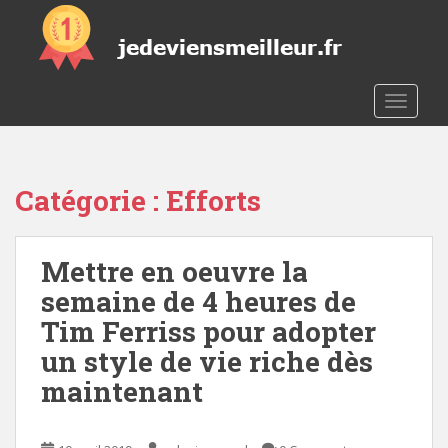
S
k
i
p
t
TOGGLE
o
m
a
Catégorie :
Efforts
i
n
c
Mettre en oeuvre la
o
n
semaine de 4 heures de
t
Tim Ferriss pour adopter
e
un style de vie riche dès
n
t
maintenant