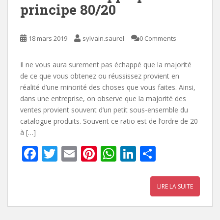
principe 80/20
18 mars 2019
sylvain.saurel
0 Comments
Il ne vous aura surement pas échappé que la majorité
de ce que vous obtenez ou réussissez provient en
réalité d’une minorité des choses que vous faites. Ainsi,
dans une entreprise, on observe que la majorité des
ventes provient souvent d’un petit sous-ensemble du
catalogue produits. Souvent ce ratio est de l’ordre de 20
à […]
F
T
E
Pi
W
Li
P
ac
w
m
nt
h
n
ar
e
itt
ai
er
at
k
ta
LIRE LA SUITE
b
er
l
e
s
e
g
o
st
A
dI
er