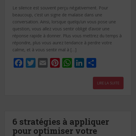
Le silence est souvent perçu négativement. Pour
beaucoup, c’est un signe de malaise dans une
conversation. Ainsi, lorsque quelqu’un vous pose une
question, vous allez vous sentir obligé d’avoir une
réponse rapide à donner. Plus vous mettrez du temps à
répondre, plus vous aurez tendance à perdre votre
calme, et à vous sentir mal à […]
F
T
E
Pi
W
Li
P
ac
w
m
nt
h
n
ar
e
itt
ai
er
at
k
ta
LIRE LA SUITE
b
er
l
e
s
e
g
o
st
A
dI
er
o
p
n
k
p
6 stratégies à appliquer
pour optimiser votre