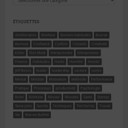
ÉTIQUETTES
Amélioration
Bonheur
Bonnes Habitudes
Bourse
Burnout
Confiance
Confort
Conseils
Créativité
Echec
Elon Musk
Entreprendre
Entrepreneur
Finance
Habitudes
Hacks
Humilité
Investir
Jeff Bezos
leader
leadership
Lecture
Livres
Mental
Mindset
Motivation
Méthode
Performance
Pratique
Processus
productivité
Psychologie
Riche
Richesse
Réussir
Réussite
Santé
Startup
Steve Jobs
Succès
Techniques
Tim Ferriss
Travail
Vie
Warren Buffett