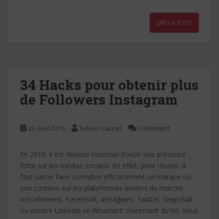
ac
w
m
nt
h
n
ar
e
itt
ai
er
at
k
ta
LIRE LA SUITE
b
er
l
e
s
e
g
o
st
A
dI
er
o
p
n
k
p
34 Hacks pour obtenir plus
de Followers Instagram
23 avril 2019
sylvain.saurel
1 Comment
En 2019, il est devenu essentiel d’avoir une présence
forte sur les médias sociaux. En effet, pour réussir, il
faut savoir faire connaître efficacement sa marque ou
son contenu sur les plateformes leaders du marché.
Actuellement, Facebook, Instagram, Twitter, Snapchat
ou encore LinkedIn se détachent clairement du lot. Vous