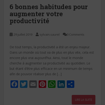
k
p
6 bonnes habitudes pour
augmenter votre
productivité
29 juillet 2019
sylvain.saurel
0 Comments
De tout temps, la productivité a été un enjeu majeur.
Dans un monde où tout va de plus en plus vite, cela est
encore plus vrai aujourd’hui. Ainsi, tout le monde
cherche à augmenter sa productivité au quotidien. Le
but étant d’être plus efficace en un minimum de temps
afin de pouvoir réaliser plus de […]
F
T
E
Pi
W
Li
P
ac
w
m
nt
h
n
ar
e
itt
ai
er
at
k
ta
LIRE LA SUITE