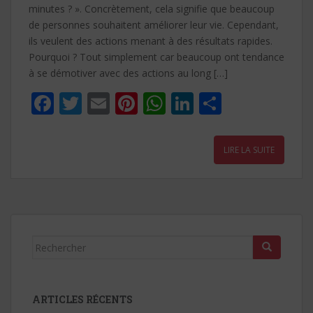
minutes ? ». Concrètement, cela signifie que beaucoup
de personnes souhaitent améliorer leur vie. Cependant,
ils veulent des actions menant à des résultats rapides.
Pourquoi ? Tout simplement car beaucoup ont tendance
à se démotiver avec des actions au long […]
F
T
E
Pi
W
Li
P
ac
w
m
nt
h
n
ar
e
itt
ai
er
at
k
ta
LIRE LA SUITE
b
er
l
e
s
e
g
o
st
A
dI
er
o
p
n
k
p
Rechercher...
ARTICLES RÉCENTS