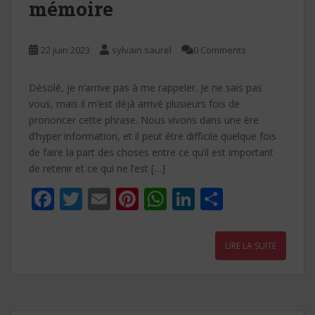
mémoire
22 juin 2023
sylvain.saurel
0 Comments
Désolé, je n’arrive pas à me rappeler. Je ne sais pas
vous, mais il m’est déjà arrivé plusieurs fois de
prononcer cette phrase. Nous vivons dans une ère
d’hyper information, et il peut être difficile quelque fois
de faire la part des choses entre ce qu’il est important
de retenir et ce qui ne l’est […]
F
T
E
Pi
W
Li
P
ac
w
m
nt
h
n
ar
e
itt
ai
er
at
k
ta
LIRE LA SUITE
b
er
l
e
s
e
g
o
st
A
dI
er
o
p
n