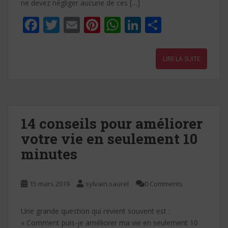
ne devez négliger aucune de ces […]
F
T
E
Pi
W
Li
P
ac
w
m
nt
h
n
ar
e
itt
ai
er
at
k
ta
LIRE LA SUITE
b
er
l
e
s
e
g
o
st
A
dI
er
o
p
n
k
p
14 conseils pour améliorer
votre vie en seulement 10
minutes
15 mars 2019
sylvain.saurel
0 Comments
Une grande question qui revient souvent est :
« Comment puis-je améliorer ma vie en seulement 10