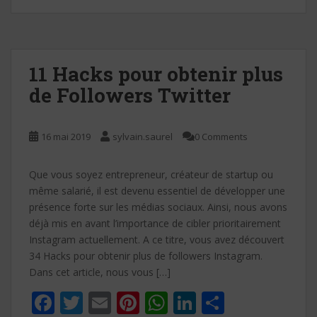
b
er
l
e
s
e
g
o
st
A
dI
er
o
p
n
k
p
11 Hacks pour obtenir plus
de Followers Twitter
16 mai 2019
sylvain.saurel
0 Comments
Que vous soyez entrepreneur, créateur de startup ou
même salarié, il est devenu essentiel de développer une
présence forte sur les médias sociaux. Ainsi, nous avons
déjà mis en avant l’importance de cibler prioritairement
Instagram actuellement. A ce titre, vous avez découvert
34 Hacks pour obtenir plus de followers Instagram.
Dans cet article, nous vous […]
F
T
E
Pi
W
Li
P