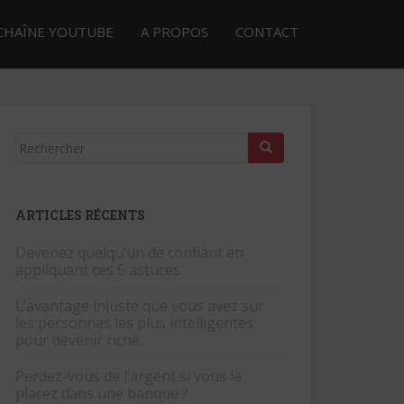
CHAÎNE YOUTUBE
A PROPOS
CONTACT
Rechercher...
ARTICLES RÉCENTS
Devenez quelqu’un de confiant en
appliquant ces 5 astuces
L’avantage injuste que vous avez sur
les personnes les plus intelligentes
pour devenir riche.
Perdez-vous de l’argent si vous le
placez dans une banque ?