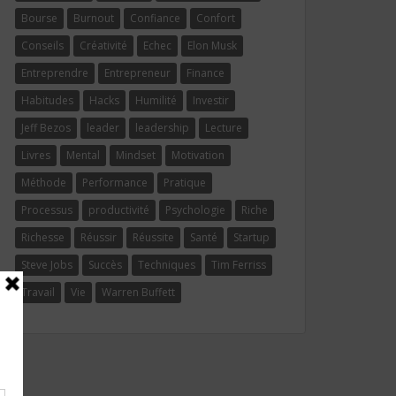
Bourse
Burnout
Confiance
Confort
Conseils
Créativité
Echec
Elon Musk
Entreprendre
Entrepreneur
Finance
Habitudes
Hacks
Humilité
Investir
Jeff Bezos
leader
leadership
Lecture
Livres
Mental
Mindset
Motivation
Méthode
Performance
Pratique
Processus
productivité
Psychologie
Riche
Richesse
Réussir
Réussite
Santé
Startup
Steve Jobs
Succès
Techniques
Tim Ferriss
Travail
Vie
Warren Buffett