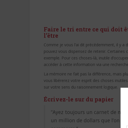
Faire le tri entre ce qui doit 
l’être
Comme je vous l’ai dit précédemment, il y a d
pouvez vous dispensez de retenir. Certaines c
exemple. Pour ces choses-là, inutile d’occ
accéder à cette information via une recherche
La mémoire ne fait pas la différence, mais pl
vous libérerez votre esprit des choses inutil
sur votre sens du raisonnement logique.
Écrivez-le sur du papier
“Ayez toujours un carnet de note
un million de dollars que l’on n’