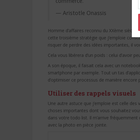
commerce.”
— Aristotle Onassis
Homme d’affaires reconnu du XXème siècle et 
cette troisième stratégie que j’emploie cons
risquer de perdre des idées importantes, il vo
Cela vous libérera d’un poids : celui d’avoir p
A son époque, il faisait cela avec un noteboo
smartphone par exemple. Tout un tas d’appli
d’optimiser ce processus de manière encore 
Utiliser des rappels visuels
Une autre astuce que j’emploie est celle des
choses importantes dont vous souhaitez vous 
dans votre todo list. Il m’arrive fréquemment 
avec la photo en pièce jointe.