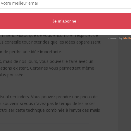
milliardaire,
Aristotle Onassis
est à l’origine de
tamment. Plutôt que de vous encombrer l’esprit et de
us conseille tout noter dès que les idées apparaissent.
eur de perdre une idée importante.
k, mais de nos jours, vous pouvez le faire avec un
cations existent. Certaines vous permettent même
plus poussée.
 visual reminders. Vous pouvez prendre une photo de
souvenir si vous n’avez pas le temps de les noter
d’utiliser cette technique combinée à l’envoi des mails