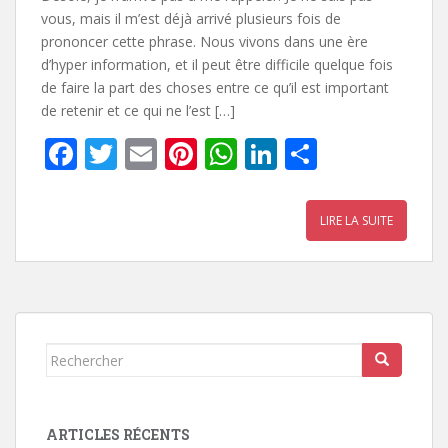
vous, mais il m’est déjà arrivé plusieurs fois de
prononcer cette phrase. Nous vivons dans une ère
d’hyper information, et il peut être difficile quelque fois
de faire la part des choses entre ce qu’il est important
de retenir et ce qui ne l’est […]
F
T
E
Pi
W
Li
P
ac
w
m
nt
h
n
ar
e
itt
ai
er
at
k
ta
LIRE LA SUITE
b
er
l
e
s
e
g
o
st
A
dI
er
o
p
n
k
p
Rechercher...
ARTICLES RÉCENTS