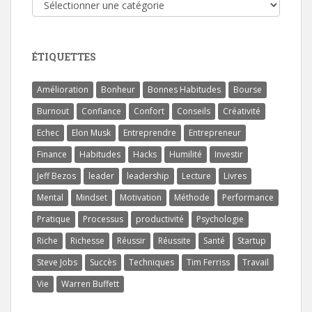
Catégories
ÉTIQUETTES
Amélioration
Bonheur
Bonnes Habitudes
Bourse
Burnout
Confiance
Confort
Conseils
Créativité
Echec
Elon Musk
Entreprendre
Entrepreneur
Finance
Habitudes
Hacks
Humilité
Investir
Jeff Bezos
leader
leadership
Lecture
Livres
Mental
Mindset
Motivation
Méthode
Performance
Pratique
Processus
productivité
Psychologie
Riche
Richesse
Réussir
Réussite
Santé
Startup
Steve Jobs
Succès
Techniques
Tim Ferriss
Travail
Vie
Warren Buffett