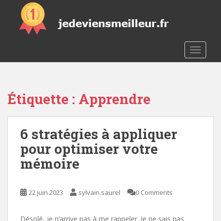
S
k
i
p
t
TOGGLE
o
m
a
Étiquette :
Apprendre
i
n
c
6 stratégies à appliquer
o
n
pour optimiser votre
t
mémoire
e
n
t
22 juin 2023
sylvain.saurel
0 Comments
Désolé, je n’arrive pas à me rappeler. Je ne sais pas