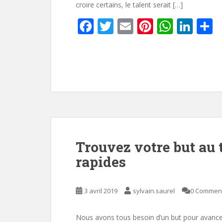
croire certains, le talent serait […]
F
T
E
Pi
W
Li
P
ac
w
m
nt
h
n
a
e
itt
ai
er
at
k
t
b
er
l
e
s
e
g
o
st
A
dI
e
o
p
n
k
p
Trouvez votre but au 
rapides
3 avril 2019
sylvain.saurel
0 Commen
Nous avons tous besoin d’un but pour avancer 