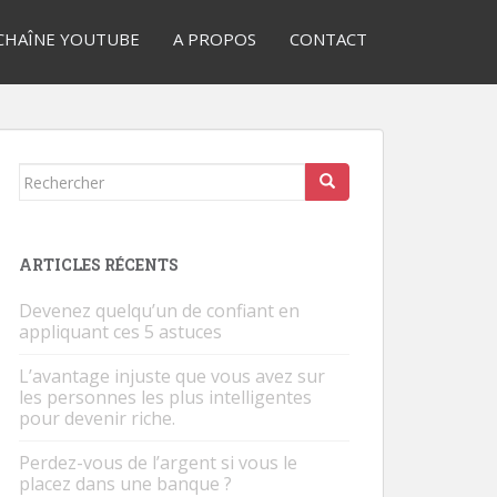
CHAÎNE YOUTUBE
A PROPOS
CONTACT
Rechercher...
ARTICLES RÉCENTS
Devenez quelqu’un de confiant en
appliquant ces 5 astuces
L’avantage injuste que vous avez sur
les personnes les plus intelligentes
pour devenir riche.
Perdez-vous de l’argent si vous le
placez dans une banque ?