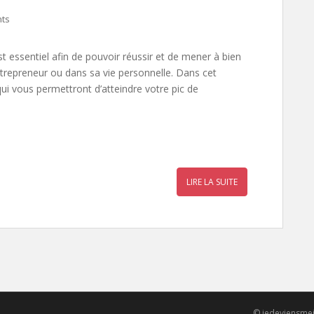
ts
t essentiel afin de pouvoir réussir et de mener à bien
entrepreneur ou dans sa vie personnelle. Dans cet
qui vous permettront d’atteindre votre pic de
r
a
LIRE LA SUITE
r
© jedeviensmei