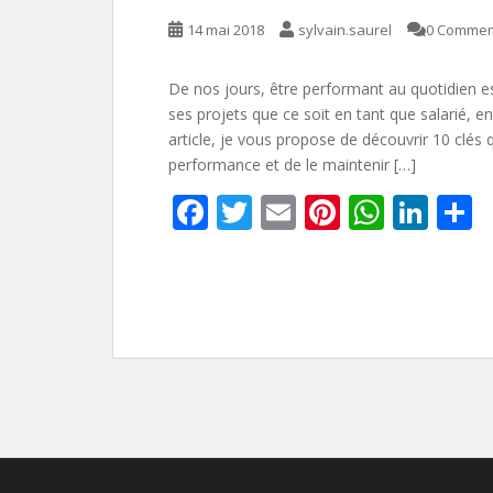
14 mai 2018
sylvain.saurel
0 Commen
De nos jours, être performant au quotidien es
ses projets que ce soit en tant que salarié, 
article, je vous propose de découvrir 10 clés 
performance et de le maintenir […]
F
T
E
Pi
W
Li
P
ac
w
m
nt
h
n
a
e
itt
ai
er
at
k
t
b
er
l
e
s
e
g
o
st
A
dI
e
o
p
n
k
p