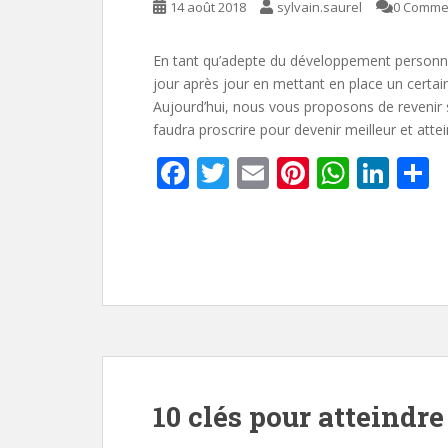
14 août 2018
sylvain.saurel
0 Comme
En tant qu’adepte du développement personne
jour après jour en mettant en place un certai
Aujourd’hui, nous vous proposons de revenir s
faudra proscrire pour devenir meilleur et attein
F
T
E
Pi
W
Li
P
ac
w
m
nt
h
n
a
e
itt
ai
er
at
k
t
b
er
l
e
s
e
g
o
st
A
dI
e
o
p
n
k
p
10 clés pour atteindr