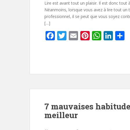
Lire est avant tout un plaisir. Il est donc tout
Néanmoins, lorsque vous avez à lire tout un 
professionnel, il se peut que vous soyez contr
[…]
F
T
E
Pi
W
Li
P
ac
w
m
nt
h
n
a
e
itt
ai
er
at
k
t
b
er
l
e
s
e
g
o
st
A
dI
e
o
p
n
k
p
7 mauvaises habitudes
meilleur