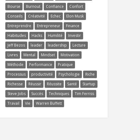
Bourse
Burnout
Confiance
Confort
Conseils
Créativité
Echec
Elon Musk
Entreprendre
Entrepreneur
Finance
Habitudes
Hacks
Humilité
Investir
Jeff Bezos
leader
leadership
Lecture
Livres
Mental
Mindset
Motivation
Méthode
Performance
Pratique
Processus
productivité
Psychologie
Riche
Richesse
Réussir
Réussite
Santé
Startup
Steve Jobs
Succès
Techniques
Tim Ferriss
Travail
Vie
Warren Buffett