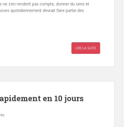
ains ne s’en rendent pas compte, donner du sens et
choses quotidiennement devrait faire partie des
r
a
LIRE LA SUITE
r
rapidement en 10 jours
nts