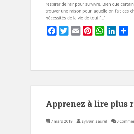
respirer de l’air pour survivre. Bien que cert
trouver une raison pour laquelle on fait ces 
nécessités de la vie de tout […]
F
T
E
Pi
W
Li
P
ac
w
m
nt
h
n
a
e
itt
ai
er
at
k
t
b
er
l
e
s
e
g
o
st
A
dI
e
o
p
n
k
p
Apprenez à lire plus 
7 mars 2019
sylvain.saurel
0 Comme