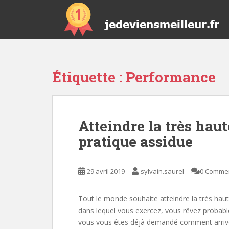
S
k
i
p
t
o
Étiquette :
Performance
m
a
i
n
Atteindre la très hau
c
o
pratique assidue
n
t
e
29 avril 2019
sylvain.saurel
0 Comme
n
t
Tout le monde souhaite atteindre la très haut
dans lequel vous exercez, vous rêvez probabl
vous vous êtes déjà demandé comment arriver