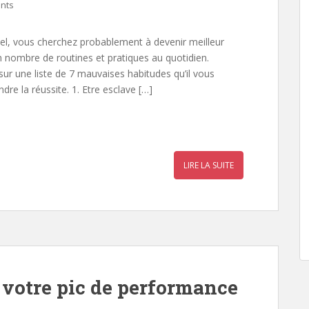
nts
l, vous cherchez probablement à devenir meilleur
n nombre de routines et pratiques au quotidien.
ur une liste de 7 mauvaises habitudes qu’il vous
dre la réussite. 1. Etre esclave […]
r
a
LIRE LA SUITE
r
e votre pic de performance