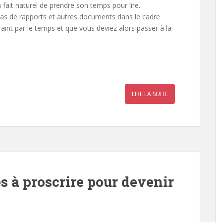
 à fait naturel de prendre son temps pour lire.
tas de rapports et autres documents dans le cadre
aint par le temps et que vous deviez alors passer à la
r
a
LIRE LA SUITE
r
 à proscrire pour devenir