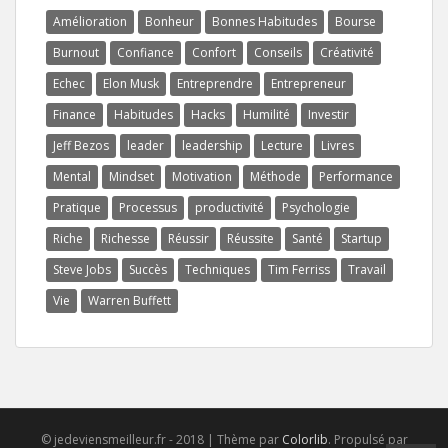
Amélioration
Bonheur
Bonnes Habitudes
Bourse
Burnout
Confiance
Confort
Conseils
Créativité
Echec
Elon Musk
Entreprendre
Entrepreneur
Finance
Habitudes
Hacks
Humilité
Investir
Jeff Bezos
leader
leadership
Lecture
Livres
Mental
Mindset
Motivation
Méthode
Performance
Pratique
Processus
productivité
Psychologie
Riche
Richesse
Réussir
Réussite
Santé
Startup
Steve Jobs
Succès
Techniques
Tim Ferriss
Travail
Vie
Warren Buffett
© jedeviensmeilleur.fr - 2018 | Thème par
Colorlib
. Propulsé par