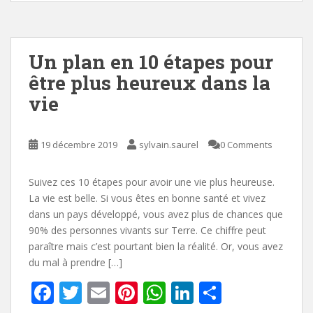
o
st
A
dI
er
o
p
n
k
p
Un plan en 10 étapes pour
être plus heureux dans la
vie
19 décembre 2019
sylvain.saurel
0 Comments
Suivez ces 10 étapes pour avoir une vie plus heureuse.
La vie est belle. Si vous êtes en bonne santé et vivez
dans un pays développé, vous avez plus de chances que
90% des personnes vivants sur Terre. Ce chiffre peut
paraître mais c’est pourtant bien la réalité. Or, vous avez
du mal à prendre […]
F
T
E
Pi
W
Li
P