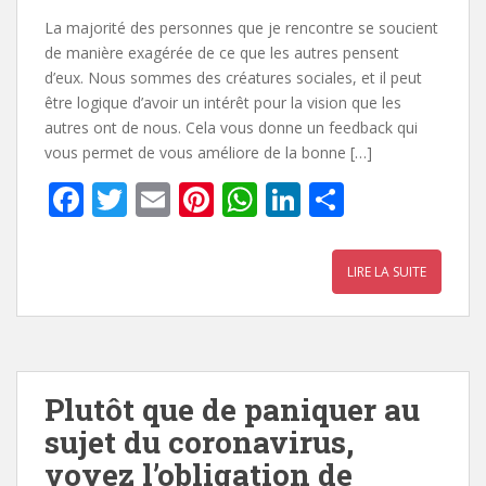
La majorité des personnes que je rencontre se soucient
de manière exagérée de ce que les autres pensent
d’eux. Nous sommes des créatures sociales, et il peut
être logique d’avoir un intérêt pour la vision que les
autres ont de nous. Cela vous donne un feedback qui
vous permet de vous améliore de la bonne […]
F
T
E
Pi
W
Li
P
ac
w
m
nt
h
n
ar
e
itt
ai
er
at
k
ta
LIRE LA SUITE
b
er
l
e
s
e
g
o
st
A
dI
er
o
p
n
k
p
Plutôt que de paniquer au
sujet du coronavirus,
voyez l’obligation de