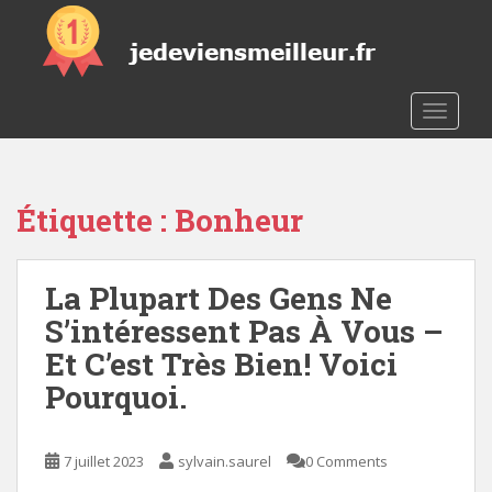
S
k
i
p
t
TOGGLE
o
m
a
Étiquette :
Bonheur
i
n
c
La Plupart Des Gens Ne
o
n
S’intéressent Pas À Vous –
t
Et C’est Très Bien! Voici
e
Pourquoi.
n
t
7 juillet 2023
sylvain.saurel
0 Comments