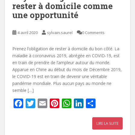
rester à domicile comme
une opportunité
4 avril 2020
sylvain.saurel
0 Comments
Prenez l’obligation de rester à domicile du bon côté. La
maladie à coronavirus 2019, abrégée en COVID-19, est
en train de prendre de l’ampleur autour du monde.
Apparue en Chine au début du mois de Décembre 2019,
le COVID-19 est en train de devenir une véritable
pandémie mondiale. Plus aucun pays au monde ne
semble […]
F
T
E
Pi
W
Li
P
ac
w
m
nt
h
n
ar
e
itt
ai
er
at
k
ta
LIRE LA SUITE
b
er
l
e
s
e
g