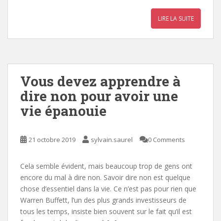
ac
w
m
nt
h
n
ar
e
itt
ai
er
at
k
ta
LIRE LA SUITE
b
er
l
e
s
e
g
o
st
A
dI
er
o
p
n
k
p
Vous devez apprendre à
dire non pour avoir une
vie épanouie
21 octobre 2019
sylvain.saurel
0 Comments
Cela semble évident, mais beaucoup trop de gens ont
encore du mal à dire non. Savoir dire non est quelque
chose d’essentiel dans la vie. Ce n’est pas pour rien que
Warren Buffett, l’un des plus grands investisseurs de
tous les temps, insiste bien souvent sur le fait qu’il est