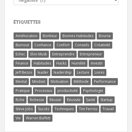
ÉTIQUETTES
Amélioration
Bonheur
Bonnes Habitudes
Bourse
Burnout
Confiance
Confort
Conseils
Créativité
Echec
Elon Musk
Entreprendre
Entrepreneur
Finance
Habitudes
Hacks
Humilité
Investir
Jeff Bezos
leader
leadership
Lecture
Livres
Mental
Mindset
Motivation
Méthode
Performance
Pratique
Processus
productivité
Psychologie
Riche
Richesse
Réussir
Réussite
Santé
Startup
Steve Jobs
Succès
Techniques
Tim Ferriss
Travail
Vie
Warren Buffett