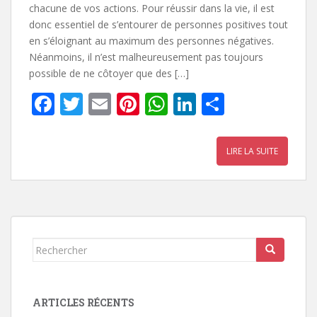
chacune de vos actions. Pour réussir dans la vie, il est
donc essentiel de s’entourer de personnes positives tout
en s’éloignant au maximum des personnes négatives.
Néanmoins, il n’est malheureusement pas toujours
possible de ne côtoyer que des […]
F
T
E
Pi
W
Li
P
ac
w
m
nt
h
n
ar
e
itt
ai
er
at
k
ta
LIRE LA SUITE
b
er
l
e
s
e
g
o
st
A
dI
er
o
p
n
k
p
Rechercher...
ARTICLES RÉCENTS