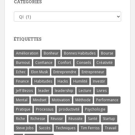
CATÉGORIES
Catégories
ÉTIQUETTES
Amélioration
Bonheur
Bonnes Habitudes
Bourse
Burnout
Confiance
Confort
Conseils
Créativité
Echec
Elon Musk
Entreprendre
Entrepreneur
Finance
Habitudes
Hacks
Humilité
Investir
Jeff Bezos
leader
leadership
Lecture
Livres
Mental
Mindset
Motivation
Méthode
Performance
Pratique
Processus
productivité
Psychologie
Riche
Richesse
Réussir
Réussite
Santé
Startup
Steve Jobs
Succès
Techniques
Tim Ferriss
Travail