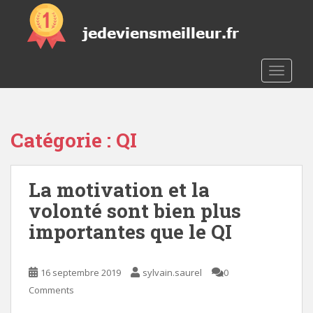
S
k
i
p
t
TOGGLE
o
m
a
Catégorie :
QI
i
n
c
La motivation et la
o
n
volonté sont bien plus
t
importantes que le QI
e
n
t
16 septembre 2019
sylvain.saurel
0
Comments