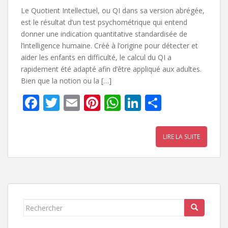
Le Quotient Intellectuel, ou QI dans sa version abrégée,
est le résultat d’un test psychométrique qui entend
donner une indication quantitative standardisée de
l’intelligence humaine. Créé à l’origine pour détecter et
aider les enfants en difficulté, le calcul du QI a
rapidement été adapté afin d’être appliqué aux adultes.
Bien que la notion ou la […]
F
T
E
Pi
W
Li
P
ac
w
m
nt
h
n
ar
e
itt
ai
er
at
k
ta
LIRE LA SUITE
b
er
l
e
s
e
g
o
st
A
dI
er
o
p
n
k
p
Rechercher...