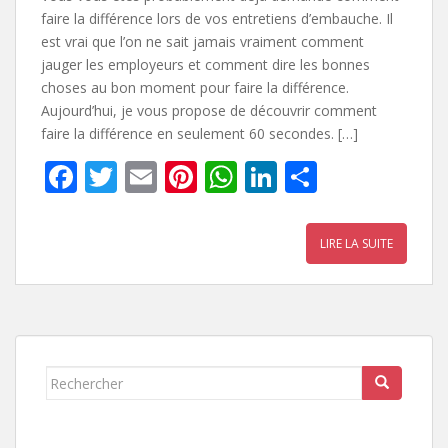
faire la différence lors de vos entretiens d’embauche. Il
est vrai que l’on ne sait jamais vraiment comment
jauger les employeurs et comment dire les bonnes
choses au bon moment pour faire la différence.
Aujourd’hui, je vous propose de découvrir comment
faire la différence en seulement 60 secondes. […]
F
T
E
Pi
W
Li
P
ac
w
m
nt
h
n
ar
e
itt
ai
er
at
k
ta
LIRE LA SUITE
b
er
l
e
s
e
g
o
st
A
dI
er
o
p
n
k
p
Rechercher...