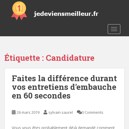
S
k
i
p
t
TOGGLE
o
m
a
Étiquette :
Candidature
i
n
c
Faites la différence durant
o
n
vos entretiens d’embauche
t
en 60 secondes
e
n
t
26 mars 2019
sylvain.saurel
0 Comments
Vous vous êtes probablement déjà demandé comment