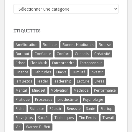
Catégories
ÉTIQUETTES
Amélioration
Bonheur
Bonnes Habitudes
Bourse
Burnout
Confiance
Confort
Conseils
Créativité
Echec
Elon Musk
Entreprendre
Entrepreneur
Finance
Habitudes
Hacks
Humilité
Investir
Jeff Bezos
leader
leadership
Lecture
Livres
Mental
Mindset
Motivation
Méthode
Performance
Pratique
Processus
productivité
Psychologie
Riche
Richesse
Réussir
Réussite
Santé
Startup
Steve Jobs
Succès
Techniques
Tim Ferriss
Travail
Vie
Warren Buffett