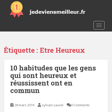
S
k
i
p
t
TOGGLE
o
m
a
Étiquette :
Etre Heureux
i
n
c
10 habitudes que les gens
o
n
qui sont heureux et
t
réussissent ont en
e
commun
n
t
28 mars 2019
sylvain.saurel
0 Comments