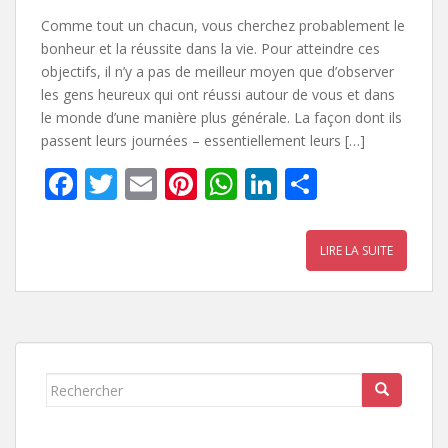
Comme tout un chacun, vous cherchez probablement le
bonheur et la réussite dans la vie. Pour atteindre ces
objectifs, il n’y a pas de meilleur moyen que d’observer
les gens heureux qui ont réussi autour de vous et dans
le monde d’une manière plus générale. La façon dont ils
passent leurs journées – essentiellement leurs […]
F
T
E
Pi
W
Li
P
ac
w
m
nt
h
n
ar
e
itt
ai
er
at
k
ta
LIRE LA SUITE
b
er
l
e
s
e
g
o
st
A
dI
er
o
p
n
k
p
Rechercher...