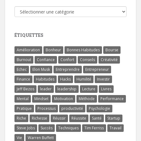
Catégories
ÉTIQUETTES
Amélioration
Bonheur
Bonnes Habitudes
Bourse
Burnout
Confiance
Confort
Conseils
Créativité
Echec
Elon Musk
Entreprendre
Entrepreneur
Finance
Habitudes
Hacks
Humilité
Investir
Jeff Bezos
leader
leadership
Lecture
Livres
Mental
Mindset
Motivation
Méthode
Performance
Pratique
Processus
productivité
Psychologie
Riche
Richesse
Réussir
Réussite
Santé
Startup
Steve Jobs
Succès
Techniques
Tim Ferriss
Travail
Vie
Warren Buffett