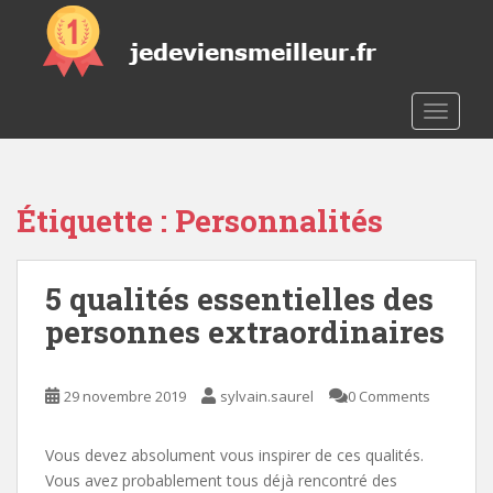
S
k
i
p
t
TOGGLE
o
m
a
Étiquette :
Personnalités
i
n
c
5 qualités essentielles des
o
n
personnes extraordinaires
t
e
n
29 novembre 2019
sylvain.saurel
0 Comments
t
Vous devez absolument vous inspirer de ces qualités.
Vous avez probablement tous déjà rencontré des