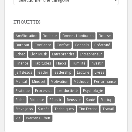
ÉTIQUETTES
Amélioration
Bonheur
Bonnes Habitudes
Bourse
Burnout
Confiance
Confort
Conseils
Créativité
Echec
Elon Musk
Entreprendre
Entrepreneur
Finance
Habitudes
Hacks
Humilité
Investir
Jeff Bezos
leader
leadership
Lecture
Livres
Mental
Mindset
Motivation
Méthode
Performance
Pratique
Processus
productivité
Psychologie
Riche
Richesse
Réussir
Réussite
Santé
Startup
Steve Jobs
Succès
Techniques
Tim Ferriss
Travail
Vie
Warren Buffett