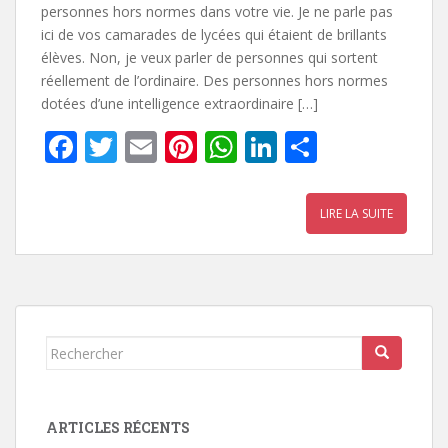
personnes hors normes dans votre vie. Je ne parle pas
ici de vos camarades de lycées qui étaient de brillants
élèves. Non, je veux parler de personnes qui sortent
réellement de l’ordinaire. Des personnes hors normes
dotées d’une intelligence extraordinaire […]
F
T
E
Pi
W
Li
P
ac
w
m
nt
h
n
ar
e
itt
ai
er
at
k
ta
LIRE LA SUITE
b
er
l
e
s
e
g
o
st
A
dI
er
o
p
n
k
p
Rechercher...
ARTICLES RÉCENTS