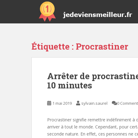
S
k
i
p
t
o
Étiquette :
Procrastiner
m
a
i
n
Arrêter de procrastin
c
o
10 minutes
n
t
e
1 mai 2019
sylvain.saurel
0 Comment
n
t
Procrastiner signifie remettre indéfiniment à
arriver à tout le monde. Cependant, pour cer
seconde nature. En effet, ces personnes ne c