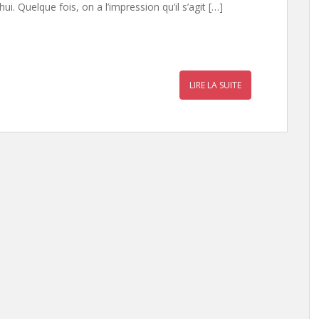
i. Quelque fois, on a l’impression qu’il s’agit […]
r
a
LIRE LA SUITE
r