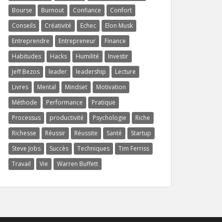
Bourse
Burnout
Confiance
Confort
Conseils
Créativité
Echec
Elon Musk
Entreprendre
Entrepreneur
Finance
Habitudes
Hacks
Humilité
Investir
Jeff Bezos
leader
leadership
Lecture
Livres
Mental
Mindset
Motivation
Méthode
Performance
Pratique
Processus
productivité
Psychologie
Riche
Richesse
Réussir
Réussite
Santé
Startup
Steve Jobs
Succès
Techniques
Tim Ferriss
Travail
Vie
Warren Buffett