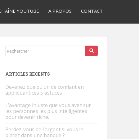
CHAÎNE YOUTUBE
A PROPOS
CONTACT
Rechercher...
ARTICLES RÉCENTS
Devenez quelqu’un de confiant en
appliquant ces 5 astuces
L’avantage injuste que vous avez sur
les personnes les plus intelligentes
pour devenir riche.
Perdez-vous de l’argent si vous le
placez dans une banque ?