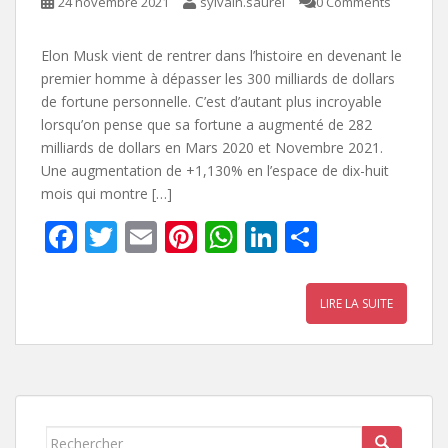
24 novembre 2021
sylvain.saurel
0 Comments
Elon Musk vient de rentrer dans l’histoire en devenant le
premier homme à dépasser les 300 milliards de dollars
de fortune personnelle. C’est d’autant plus incroyable
lorsqu’on pense que sa fortune a augmenté de 282
milliards de dollars en Mars 2020 et Novembre 2021.
Une augmentation de +1,130% en l’espace de dix-huit
mois qui montre […]
F
T
E
Pi
W
Li
P
ac
w
m
nt
h
n
ar
e
itt
ai
er
at
k
ta
LIRE LA SUITE
b
er
l
e
s
e
g
o
st
A
dI
er
o
p
n
k
p
Rechercher...