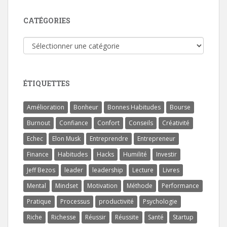
CATÉGORIES
Catégories
ÉTIQUETTES
Amélioration
Bonheur
Bonnes Habitudes
Bourse
Burnout
Confiance
Confort
Conseils
Créativité
Echec
Elon Musk
Entreprendre
Entrepreneur
Finance
Habitudes
Hacks
Humilité
Investir
Jeff Bezos
leader
leadership
Lecture
Livres
Mental
Mindset
Motivation
Méthode
Performance
Pratique
Processus
productivité
Psychologie
Riche
Richesse
Réussir
Réussite
Santé
Startup