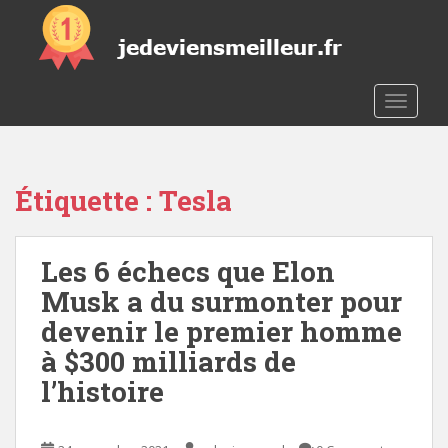
S
k
i
p
t
TOGGLE
o
m
a
Étiquette :
Tesla
i
n
c
Les 6 échecs que Elon
o
n
Musk a du surmonter pour
t
devenir le premier homme
e
à $300 milliards de
n
t
l’histoire