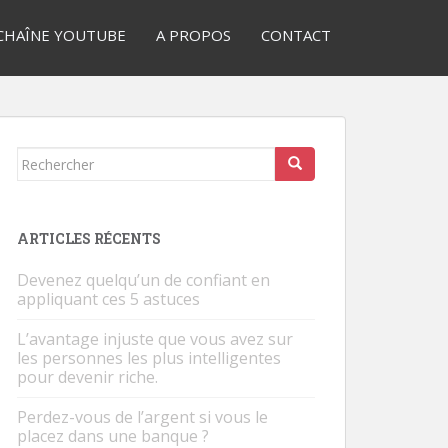
CHAÎNE YOUTUBE
A PROPOS
CONTACT
Rechercher...
ARTICLES RÉCENTS
Devenez quelqu’un de confiant en
appliquant ces 5 astuces
L’avantage injuste que vous avez sur
les personnes les plus intelligentes
pour devenir riche.
Perdez-vous de l’argent si vous le
placez dans une banque ?