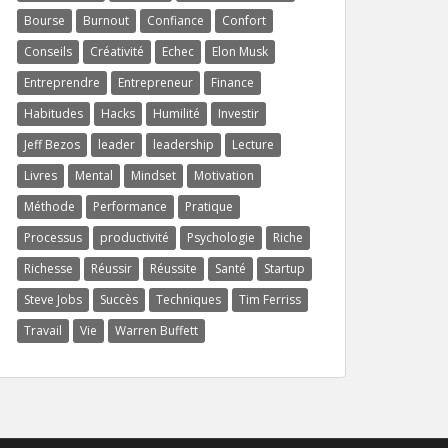
Bourse
Burnout
Confiance
Confort
Conseils
Créativité
Echec
Elon Musk
Entreprendre
Entrepreneur
Finance
Habitudes
Hacks
Humilité
Investir
Jeff Bezos
leader
leadership
Lecture
Livres
Mental
Mindset
Motivation
Méthode
Performance
Pratique
Processus
productivité
Psychologie
Riche
Richesse
Réussir
Réussite
Santé
Startup
Steve Jobs
Succès
Techniques
Tim Ferriss
Travail
Vie
Warren Buffett