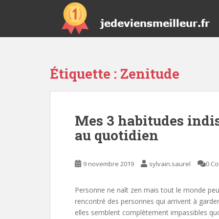
S
k
i
p
t
o
Étiquette :
Zenitude
m
a
i
n
Mes 3 habitudes indi
c
o
au quotidien
n
t
e
9 novembre 2019
sylvain.saurel
0 C
n
t
Personne ne naît zen mais tout le monde peu
rencontré des personnes qui arrivent à garder
elles semblent complètement impassibles quoi 