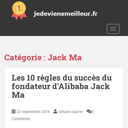
S
k
i
p
t
TOGGLE
o
m
a
Catégorie :
Jack Ma
i
n
c
Les 10 règles du succès du
o
n
fondateur d’Alibaba Jack
t
Ma
e
n
t
22 septembre 2019
sylvain.saurel
0
Comments