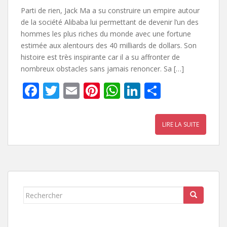
Parti de rien, Jack Ma a su construire un empire autour
de la société Alibaba lui permettant de devenir l’un des
hommes les plus riches du monde avec une fortune
estimée aux alentours des 40 milliards de dollars. Son
histoire est très inspirante car il a su affronter de
nombreux obstacles sans jamais renoncer. Sa […]
F
T
E
Pi
W
Li
P
ac
w
m
nt
h
n
ar
e
itt
ai
er
at
k
ta
LIRE LA SUITE
b
er
l
e
s
e
g
o
st
A
dI
er
o
p
n
k
p
Rechercher...