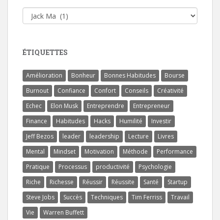
Catégories
ÉTIQUETTES
Amélioration
Bonheur
Bonnes Habitudes
Bourse
Burnout
Confiance
Confort
Conseils
Créativité
Echec
Elon Musk
Entreprendre
Entrepreneur
Finance
Habitudes
Hacks
Humilité
Investir
Jeff Bezos
leader
leadership
Lecture
Livres
Mental
Mindset
Motivation
Méthode
Performance
Pratique
Processus
productivité
Psychologie
Riche
Richesse
Réussir
Réussite
Santé
Startup
Steve Jobs
Succès
Techniques
Tim Ferriss
Travail
Vie
Warren Buffett