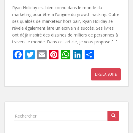
Ryan Holiday est bien connu dans le monde du
marketing pour être à l’origine du growth hacking. Outre
ses qualités de marketeur hors pair, Ryan Holiday se
révèle également être un écrivain à succès. Ses livres
ont déjà inspiré des dizaines de milliers de personnes à
travers le monde. Dans cet article, je vous propose […]
F
T
E
Pi
W
Li
P
ac
w
m
nt
h
n
ar
e
itt
ai
er
at
k
ta
LIRE LA SUITE
b
er
l
e
s
e
g
o
st
A
dI
er
o
p
n
k
p
Rechercher...