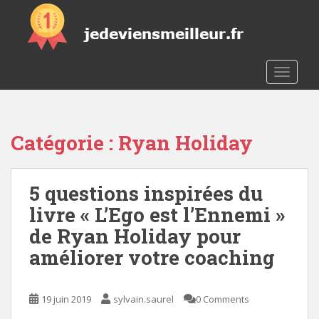
S
k
i
p
t
TOGGLE
o
m
a
Catégorie :
Ryan Holiday
i
n
c
5 questions inspirées du
o
n
livre « L’Ego est l’Ennemi »
t
de Ryan Holiday pour
e
améliorer votre coaching
n
t
19 juin 2019
sylvain.saurel
0 Comments