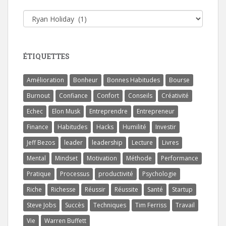
Catégories
ÉTIQUETTES
Amélioration
Bonheur
Bonnes Habitudes
Bourse
Burnout
Confiance
Confort
Conseils
Créativité
Echec
Elon Musk
Entreprendre
Entrepreneur
Finance
Habitudes
Hacks
Humilité
Investir
Jeff Bezos
leader
leadership
Lecture
Livres
Mental
Mindset
Motivation
Méthode
Performance
Pratique
Processus
productivité
Psychologie
Riche
Richesse
Réussir
Réussite
Santé
Startup
Steve Jobs
Succès
Techniques
Tim Ferriss
Travail
Vie
Warren Buffett