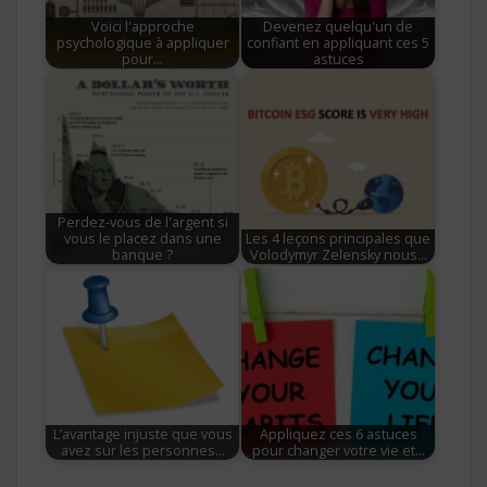
Voici l'approche
Devenez quelqu'un de
psychologique à appliquer
confiant en appliquant ces 5
pour…
astuces
Perdez-vous de l'argent si
vous le placez dans une
Les 4 leçons principales que
banque ?
Volodymyr Zelensky nous…
L’avantage injuste que vous
Appliquez ces 6 astuces
avez sur les personnes…
pour changer votre vie et…