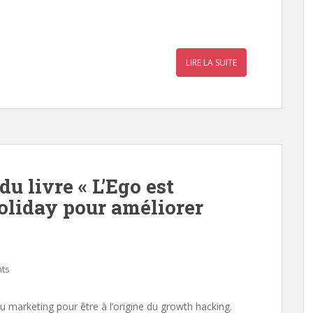
r
a
LIRE LA SUITE
r
du livre « L’Ego est
oliday pour améliorer
ts
 marketing pour être à l’origine du growth hacking.