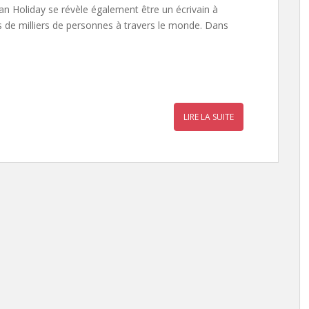
an Holiday se révèle également être un écrivain à
es de milliers de personnes à travers le monde. Dans
r
a
LIRE LA SUITE
r