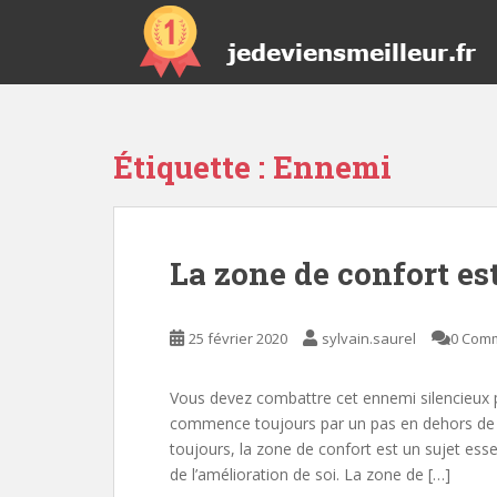
S
k
i
p
t
o
Étiquette :
Ennemi
m
a
i
n
La zone de confort es
c
o
n
25 février 2020
sylvain.saurel
0 Com
t
e
n
Vous devez combattre cet ennemi silencieux pou
t
commence toujours par un pas en dehors de 
toujours, la zone de confort est un sujet es
de l’amélioration de soi. La zone de […]