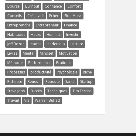
Bourse
Burnout
Confiance
Confort
Conseils
Créativité
Echec
Elon Musk
Entreprendre
Entrepreneur
Finance
Habitudes
Hacks
Humilité
Investir
Jeff Bezos
leader
leadership
Lecture
Livres
Mental
Mindset
Motivation
Méthode
Performance
Pratique
Processus
productivité
Psychologie
Riche
Richesse
Réussir
Réussite
Santé
Startup
Steve Jobs
Succès
Techniques
Tim Ferriss
Travail
Vie
Warren Buffett