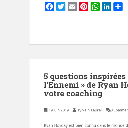
F
T
E
Pi
W
Li
P
ac
w
m
nt
h
n
a
e
itt
ai
er
at
k
t
b
er
l
e
s
e
g
o
st
A
dI
e
o
p
n
k
p
5 questions inspirées 
l’Ennemi » de Ryan H
votre coaching
19 juin 2019
sylvain.saurel
0 Commen
Ryan Holiday est bien connu dans le monde du