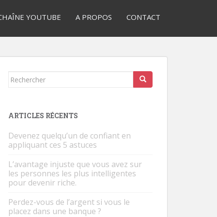
CHAÎNE YOUTUBE
A PROPOS
CONTACT
Rechercher...
ARTICLES RÉCENTS
Devenez quelqu’un de confiant en
appliquant ces 5 astuces
L’avantage injuste que vous avez sur
les personnes les plus intelligentes
pour devenir riche.
Perdez-vous de l’argent si vous le
placez dans une banque ?