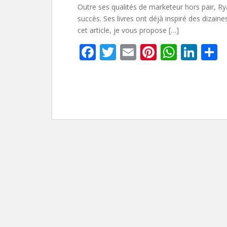
Outre ses qualités de marketeur hors pair, Ry
succès. Ses livres ont déjà inspiré des dizain
cet article, je vous propose […]
F
T
E
Pi
W
Li
P
ac
w
m
nt
h
n
a
e
itt
ai
er
at
k
t
b
er
l
e
s
e
g
o
st
A
dI
e
o
p
n
k
p