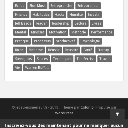
Echec
Elon Musk
Entreprendre
Entrepreneur
Finance
Habitudes
Hacks
Humilité
Investir
Jeff Bezos
leader
leadership
Lecture
Livres
Mental
Mindset
Motivation
Méthode
Performance
Pratique
Processus
productivité
Psychologie
Riche
Richesse
Réussir
Réussite
Santé
Startup
Steve Jobs
Succès
Techniques
Tim Ferriss
Travail
Vie
Warren Buffett
© jedeviensmeilleur.fr - 2018 | Thème par
Colorlib
. Propulsé par
▼
WordPress
Inscrivez-vous dès maintenant pour ne manquer aucun