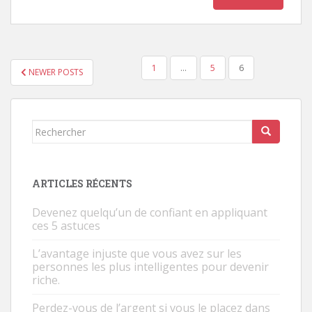
b
er
l
e
s
e
g
o
st
A
dI
er
o
p
n
PAGINATION
1
…
5
6
NEWER POSTS
k
p
DES
PUBLICATIONS
Rechercher...
ARTICLES RÉCENTS
Devenez quelqu’un de confiant en appliquant
ces 5 astuces
L’avantage injuste que vous avez sur les
personnes les plus intelligentes pour devenir
riche.
Perdez-vous de l’argent si vous le placez dans