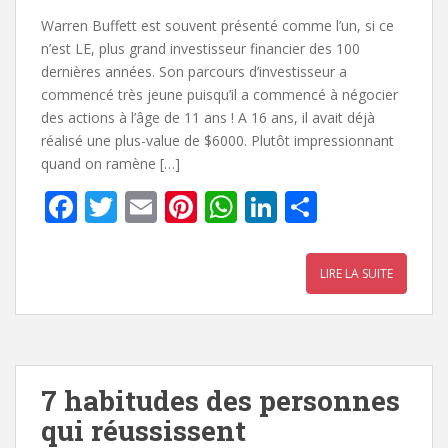
Warren Buffett est souvent présenté comme l’un, si ce
n’est LE, plus grand investisseur financier des 100
dernières années. Son parcours d’investisseur a
commencé très jeune puisqu’il a commencé à négocier
des actions à l’âge de 11 ans ! A 16 ans, il avait déjà
réalisé une plus-value de $6000. Plutôt impressionnant
quand on ramène […]
F
T
E
Pi
W
Li
P
ac
w
m
nt
h
n
ar
e
itt
ai
er
at
k
ta
LIRE LA SUITE
b
er
l
e
s
e
g
o
st
A
dI
er
o
p
n
k
p
7 habitudes des personnes
qui réussissent