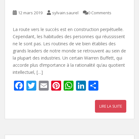
12 mars 2019
sylvain.saurel
0 Comments
La route vers le succès est en construction perpétuelle.
Cependant, les habitudes des personnes qui réussissent
ne le sont pas. Les routines de vie bien établies des
grands leaders de notre monde se retrouvent au sein de
la plupart des industries. Un certain Warren Buffett, qui
accorde plus d’importance à la rationalité qu’au quotient
intellectuel, […]
F
T
E
Pi
W
Li
P
ac
w
m
nt
h
n
ar
e
itt
ai
er
at
k
ta
LIRE LA SUITE
b
er
l
e
s
e
g
o
st
A
dI
er
o
p
n