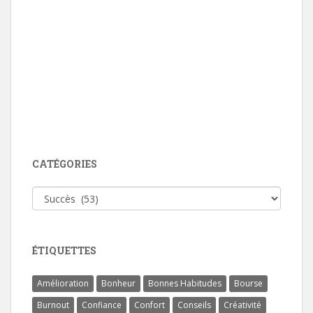
CATÉGORIES
Catégories
ÉTIQUETTES
Amélioration
Bonheur
Bonnes Habitudes
Bourse
Burnout
Confiance
Confort
Conseils
Créativité