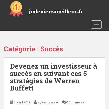
S
k
i
p
t
TOGGLE
o
m
a
Catégorie :
Succès
i
n
c
Devenez un investisseur à
o
n
succès en suivant ces 5
t
stratégies de Warren
e
Buffett
n
t
1 avril 2019
sylvain.saurel
0 Comments