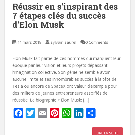
k
p
Réussir en s’inspirant des
7 étapes clés du succès
d’Elon Musk
11 mars 2019
sylvain.saurel
0 Comments
Elon Musk fait partie de ces hommes qui marquent leur
époque par leur vision et leurs projets dépassant
l’imagination collective. Son génie ne semble avoir
aucune limite et ses innombrables succès à la tête de
Tesla ou encore de SpaceX ont valeur d’exemple pour
des milliers de jeunes entrepreneurs assoiffés de
réussite. La biographie « Elon Musk: […]
F
T
E
Pi
W
Li
P
ac
w
m
nt
h
n
ar
e
itt
ai
er
at
k
ta
LIRE LA SUITE