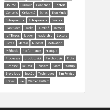
Bourse
Burnout
Confiance
Confort
Conseils
Créativité
Echec
Elon Musk
Entreprendre
Entrepreneur
Finance
Habitudes
Hacks
Humilité
Investir
Jeff Bezos
leader
leadership
Lecture
Livres
Mental
Mindset
Motivation
Méthode
Performance
Pratique
Processus
productivité
Psychologie
Riche
Richesse
Réussir
Réussite
Santé
Startup
Steve Jobs
Succès
Techniques
Tim Ferriss
Travail
Vie
Warren Buffett