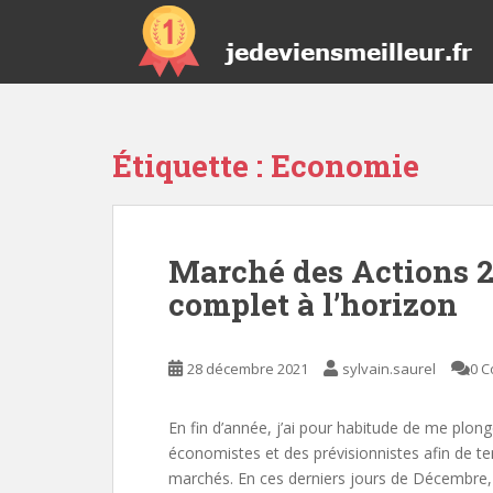
S
k
i
p
t
o
Étiquette :
Economie
m
a
i
n
Marché des Actions 202
c
o
complet à l’horizon
n
t
e
28 décembre 2021
sylvain.saurel
0 
n
t
En fin d’année, j’ai pour habitude de me plong
économistes et des prévisionnistes afin de te
marchés. En ces derniers jours de Décembre, j