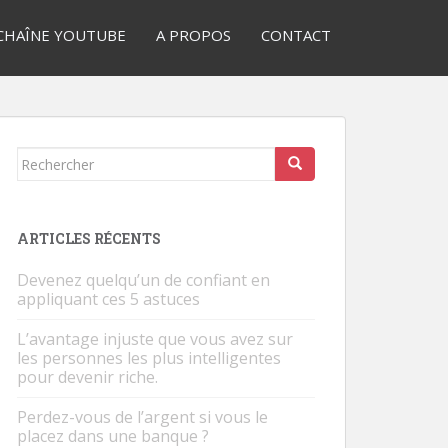
CHAÎNE YOUTUBE
A PROPOS
CONTACT
Rechercher...
ARTICLES RÉCENTS
Devenez quelqu’un de confiant en
appliquant ces 5 astuces
L’avantage injuste que vous avez sur
les personnes les plus intelligentes
pour devenir riche.
Perdez-vous de l’argent si vous le
placez dans une banque ?