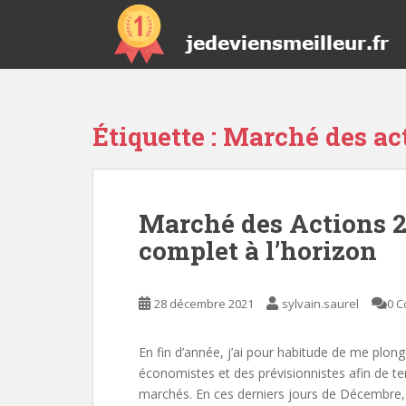
S
k
i
p
t
o
Étiquette :
Marché des ac
m
a
i
n
Marché des Actions 202
c
o
complet à l’horizon
n
t
e
28 décembre 2021
sylvain.saurel
0 
n
t
En fin d’année, j’ai pour habitude de me plong
économistes et des prévisionnistes afin de te
marchés. En ces derniers jours de Décembre, j