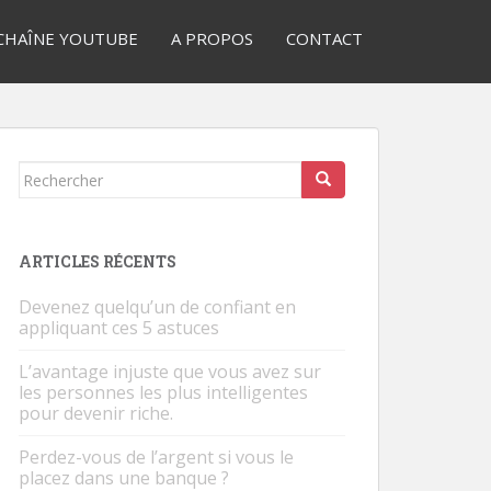
CHAÎNE YOUTUBE
A PROPOS
CONTACT
Rechercher...
ARTICLES RÉCENTS
Devenez quelqu’un de confiant en
appliquant ces 5 astuces
L’avantage injuste que vous avez sur
les personnes les plus intelligentes
pour devenir riche.
Perdez-vous de l’argent si vous le
placez dans une banque ?