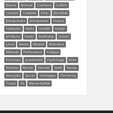
Bourse
Burnout
Confiance
Confort
Conseils
Créativité
Echec
Elon Musk
Entreprendre
Entrepreneur
Finance
Habitudes
Hacks
Humilité
Investir
Jeff Bezos
leader
leadership
Lecture
Livres
Mental
Mindset
Motivation
Méthode
Performance
Pratique
Processus
productivité
Psychologie
Riche
Richesse
Réussir
Réussite
Santé
Startup
Steve Jobs
Succès
Techniques
Tim Ferriss
Travail
Vie
Warren Buffett