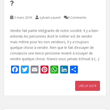
?
5 mars 2019
sylvain.saurel
0 Comments
Vendre fait partie intégrante de notre société. Il y a bien
entendu les personnes dont le métier est de vendre
mais même pour les non vendeurs, il y a toujours
quelque chose à vendre. Rien que le fait d’essayer de
convaincre une tierce personne revient à essayer de
vendre quelque chose. N’avez-vous jamais échoué à […]
F
T
E
Pi
W
Li
P
ac
w
m
nt
h
n
ar
e
itt
ai
er
at
k
ta
LIRE LA SUITE
b
er
l
e
s
e
g
o
st
A
dI
er
o
p
n