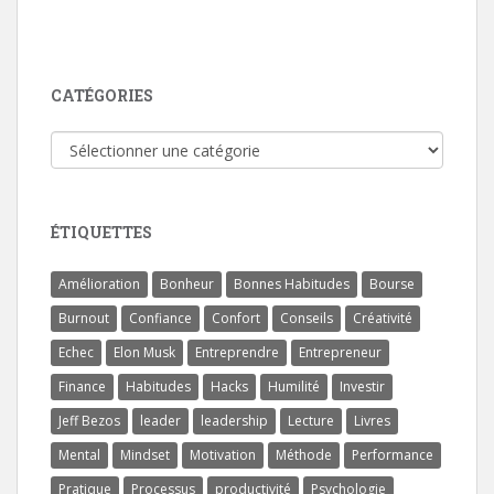
CATÉGORIES
Catégories
ÉTIQUETTES
Amélioration
Bonheur
Bonnes Habitudes
Bourse
Burnout
Confiance
Confort
Conseils
Créativité
Echec
Elon Musk
Entreprendre
Entrepreneur
Finance
Habitudes
Hacks
Humilité
Investir
Jeff Bezos
leader
leadership
Lecture
Livres
Mental
Mindset
Motivation
Méthode
Performance
Pratique
Processus
productivité
Psychologie