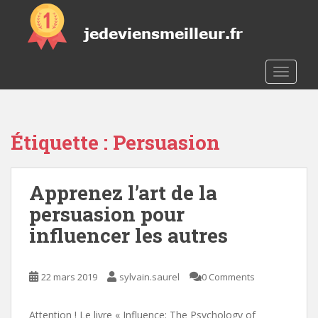
S
k
i
p
t
TOGGLE
o
m
a
Étiquette :
Persuasion
i
n
c
Apprenez l’art de la
o
n
persuasion pour
t
influencer les autres
e
n
t
22 mars 2019
sylvain.saurel
0 Comments
Attention ! Le livre « Influence: The Psychology of