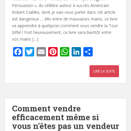
Persuasion », du célèbre auteur à succès Américain
Robert Cialdini, dont je vais vous parler dans cet article
est dangereux … Mis entre de mauvaises mains, ce livre
va apprendre à quelqu’un comment vous vendre la Tour
Eiffel ! Fort heureusement, ce livre sera bientôt entre
vos mains […]
F
T
E
Pi
W
Li
P
ac
w
m
nt
h
n
ar
e
itt
ai
er
at
k
ta
LIRE LA SUITE
b
er
l
e
s
e
g
o
st
A
dI
er
o
p
n
k
p
Comment vendre
efficacement même si
vous n’êtes pas un vendeur