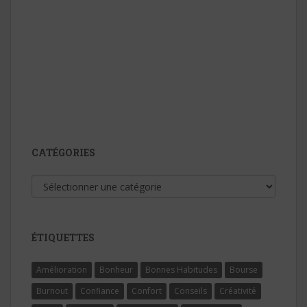
CATÉGORIES
Catégories
ÉTIQUETTES
Amélioration
Bonheur
Bonnes Habitudes
Bourse
Burnout
Confiance
Confort
Conseils
Créativité