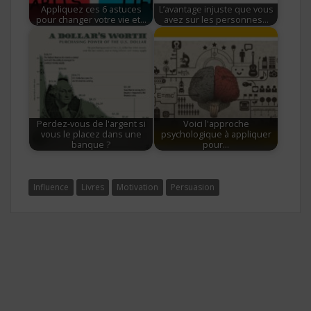
Appliquez ces 6 astuces
L’avantage injuste que vous
pour changer votre vie et…
avez sur les personnes…
Perdez-vous de l'argent si
Voici l'approche
vous le placez dans une
psychologique à appliquer
banque ?
pour…
Influence
Livres
Motivation
Persuasion