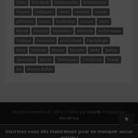
Echec
Elon Musk
Entreprendre
Entrepreneur
Finance
Habitudes
Hacks
Humilité
Investir
Jeff Bezos
leader
leadership
Lecture
Livres
Mental
Mindset
Motivation
Méthode
Performance
Pratique
Processus
productivité
Psychologie
Riche
Richesse
Réussir
Réussite
Santé
Startup
Steve Jobs
Succès
Techniques
Tim Ferriss
Travail
Vie
Warren Buffett
© jedeviensmeilleur.fr - 2018 | Thème par
Colorlib
. Propulsé par
▼
WordPress
Inscrivez-vous dès maintenant pour ne manquer aucun
article !