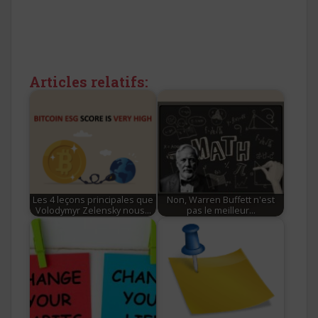
Articles relatifs:
Les 4 leçons principales que
Non, Warren Buffett n'est
Volodymyr Zelensky nous…
pas le meilleur…