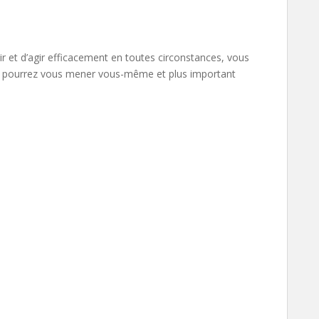
r et d’agir efficacement en toutes circonstances, vous
ous pourrez vous mener vous-même et plus important
r
a
r