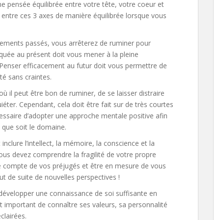
une pensée équilibrée entre votre tête, votre coeur et
s entre ces 3 axes de manière équilibrée lorsque vous
nements passés, vous arrêterez de ruminer pour
iquée au présent doit vous mener à la pleine
 Penser efficacement au futur doit vous permettre de
té sans craintes.
ù il peut être bon de ruminer, de se laisser distraire
iéter. Cependant, cela doit être fait sur de très courtes
cessaire d’adopter une approche mentale positive afin
l que soit le domaine.
inclure l’intellect, la mémoire, la conscience et la
vous devez comprendre la fragilité de votre propre
e compte de vos préjugés et être en mesure de vous
ut de suite de nouvelles perspectives !
 développer une connaissance de soi suffisante en
st important de connaître ses valeurs, sa personnalité
clairées.