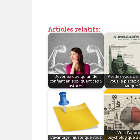
Articles relatifs:
Devenez quelqu'un de
Perdez-vous de l'
confiant en appliquant ces 5
vous le placez 
astuces
banque 
Voici l'appr
L’avantage injuste que vous
psychologique à 