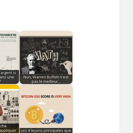
argent si
dans une
Non, Warren Buffett n'est
?
pas le meilleur…
oche
appliquer
Les 4 leçons principales que