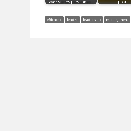
avez sur les personnes…
pour…
efficacité
leader
leadership
management