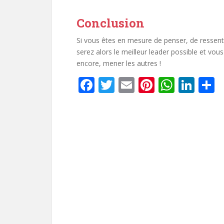
Conclusion
Si vous êtes en mesure de penser, de ressenti
serez alors le meilleur leader possible et v
encore, mener les autres !
F
T
E
Pi
W
Li
P
ac
w
m
nt
h
n
a
e
itt
ai
er
at
k
t
b
er
l
e
s
e
g
o
st
A
dI
e
o
p
n
k
p