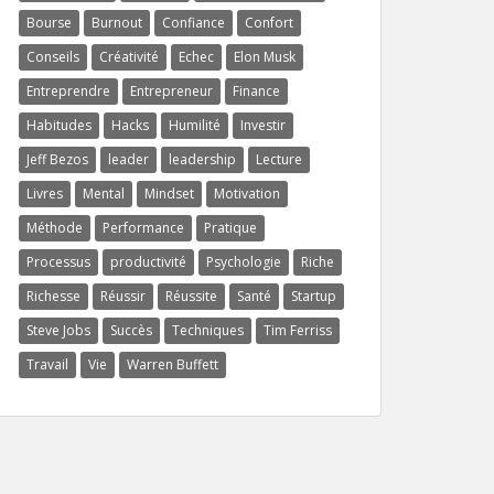
Bourse
Burnout
Confiance
Confort
Conseils
Créativité
Echec
Elon Musk
Entreprendre
Entrepreneur
Finance
Habitudes
Hacks
Humilité
Investir
Jeff Bezos
leader
leadership
Lecture
Livres
Mental
Mindset
Motivation
Méthode
Performance
Pratique
Processus
productivité
Psychologie
Riche
Richesse
Réussir
Réussite
Santé
Startup
Steve Jobs
Succès
Techniques
Tim Ferriss
Travail
Vie
Warren Buffett