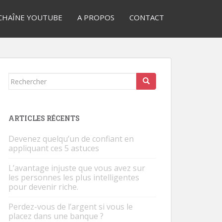
CHAÎNE YOUTUBE
A PROPOS
CONTACT
Rechercher...
ARTICLES RÉCENTS
Devenez quelqu’un de confiant en
appliquant ces 5 astuces
L’avantage injuste que vous avez sur
les personnes les plus intelligentes
pour devenir riche.
Perdez-vous de l’argent si vous le
placez dans une banque ?