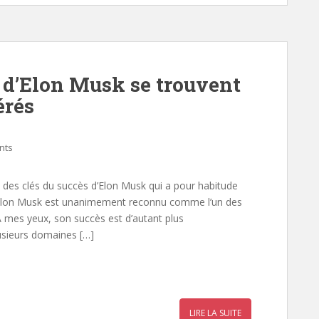
r
s d’Elon Musk se trouvent
érés
nts
e des clés du succès d’Elon Musk qui a pour habitude
 Elon Musk est unanimement reconnu comme l’un des
 mes yeux, son succès est d’autant plus
lusieurs domaines […]
r
a
LIRE LA SUITE