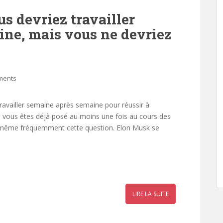
s devriez travailler
ine, mais vous ne devriez
ments
travailler semaine après semaine pour réussir à
s vous êtes déjà posé au moins une fois au cours des
oi-même fréquemment cette question. Elon Musk se
r
a
LIRE LA SUITE