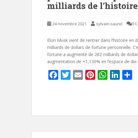
milliards de l’histoire
24 novembre 2021
sylvain.saurel
0 
Elon Musk vient de rentrer dans l’histoire e
milliards de dollars de fortune personnelle. C
fortune a augmenté de 282 milliards de doll
augmentation de +1,130% en l’espace de dix-
F
T
E
Pi
W
Li
P
ac
w
m
nt
h
n
a
e
itt
ai
er
at
k
t
b
er
l
e
s
e
g
o
st
A
dI
e
o
p
n
k
p