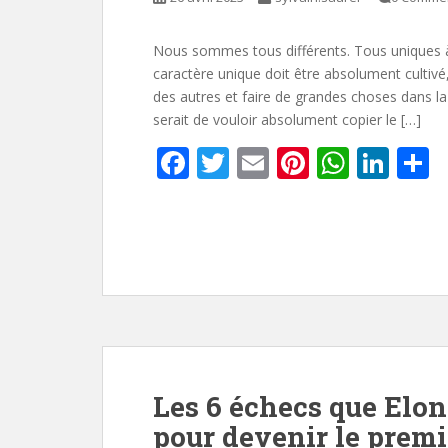
Nous sommes tous différents. Tous uniques à
caractère unique doit être absolument cultiv
des autres et faire de grandes choses dans la 
serait de vouloir absolument copier le […]
F
T
E
Pi
W
Li
P
ac
w
m
nt
h
n
a
e
itt
ai
er
at
k
t
b
er
l
e
s
e
g
o
st
A
dI
e
o
p
n
k
p
Les 6 échecs que Elo
pour devenir le prem