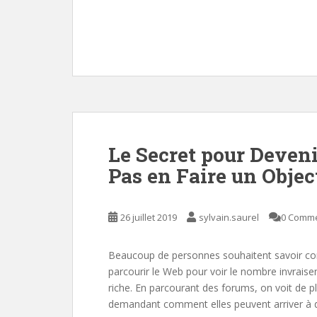
ac
w
m
nt
h
n
a
e
itt
ai
er
at
k
t
b
er
l
e
s
e
g
o
st
A
dI
e
o
p
n
k
p
Le Secret pour Deveni
Pas en Faire un Objec
26 juillet 2019
sylvain.saurel
0 Comm
Beaucoup de personnes souhaitent savoir comm
parcourir le Web pour voir le nombre invraisem
riche. En parcourant des forums, on voit de 
demandant comment elles peuvent arriver à de