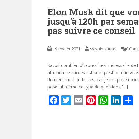
Elon Musk dit que vou
jusqu’à 120h par sema
pas suivre ce conseil
19 février 2021
sylvain.saurel
0 Com
Savoir combien d’heures il est nécessaire de 
atteindre le succès est une question que vou
derniers mois. Je le sais, car je me pose m
pose lui-même ce type de questions […]
F
T
E
Pi
W
Li
P
ac
w
m
nt
h
n
a
e
itt
ai
er
at
k
t
b
er
l
e
s
e
g