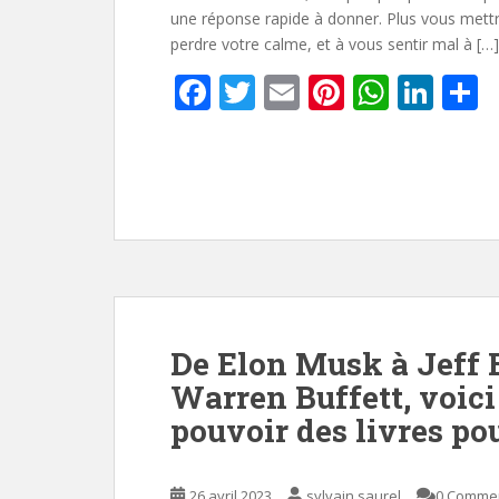
une réponse rapide à donner. Plus vous mett
perdre votre calme, et à vous sentir mal à […]
F
T
E
Pi
W
Li
P
ac
w
m
nt
h
n
a
e
itt
ai
er
at
k
t
b
er
l
e
s
e
g
o
st
A
dI
e
o
p
n
k
p
De Elon Musk à Jeff 
Warren Buffett, voici
pouvoir des livres po
26 avril 2023
sylvain.saurel
0 Comme