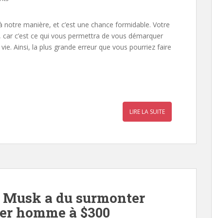
 notre manière, et c’est une chance formidable. Votre
é, car c’est ce qui vous permettra de vous démarquer
vie. Ainsi, la plus grande erreur que vous pourriez faire
r
a
LIRE LA SUITE
r
n Musk a du surmonter
ier homme à $300