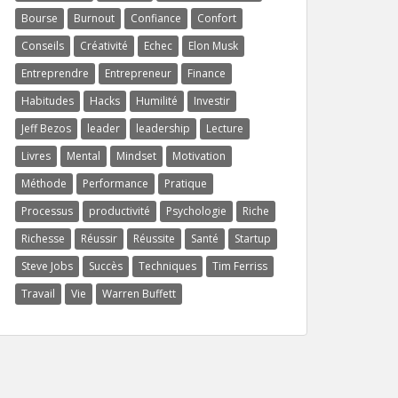
Bourse
Burnout
Confiance
Confort
Conseils
Créativité
Echec
Elon Musk
Entreprendre
Entrepreneur
Finance
Habitudes
Hacks
Humilité
Investir
Jeff Bezos
leader
leadership
Lecture
Livres
Mental
Mindset
Motivation
Méthode
Performance
Pratique
Processus
productivité
Psychologie
Riche
Richesse
Réussir
Réussite
Santé
Startup
Steve Jobs
Succès
Techniques
Tim Ferriss
Travail
Vie
Warren Buffett