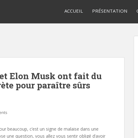
ACCUEIL
PRÉSENTATION
t Elon Musk ont fait du
ète pour paraître sûrs
ents
our beaucoup, c’est un signe de malaise dans une
se une question, vous allez vous sentir obligé d’avoir