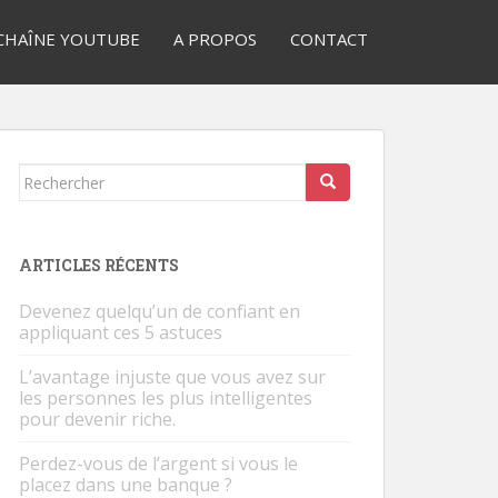
CHAÎNE YOUTUBE
A PROPOS
CONTACT
Rechercher...
ARTICLES RÉCENTS
Devenez quelqu’un de confiant en
appliquant ces 5 astuces
L’avantage injuste que vous avez sur
les personnes les plus intelligentes
pour devenir riche.
Perdez-vous de l’argent si vous le
placez dans une banque ?