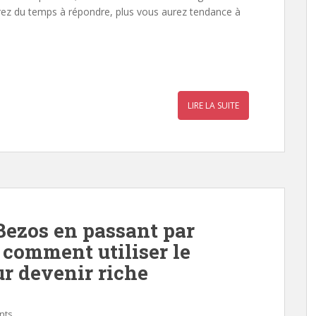
rez du temps à répondre, plus vous aurez tendance à
r
a
LIRE LA SUITE
r
Bezos en passant par
 comment utiliser le
ur devenir riche
nts