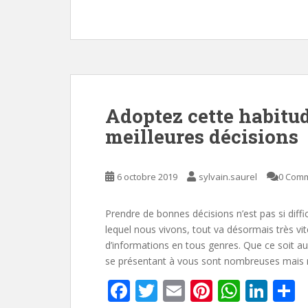
b
er
l
e
s
e
g
o
st
A
dI
e
o
p
n
k
p
Adoptez cette habitud
meilleures décisions
6 octobre 2019
sylvain.saurel
0 Com
Prendre de bonnes décisions n’est pas si dif
lequel nous vivons, tout va désormais très
d’informations en tous genres. Que ce soit au
se présentant à vous sont nombreuses mais 
F
T
E
Pi
W
Li
P