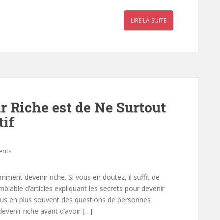
r
a
LIRE LA SUITE
r
r Riche est de Ne Surtout
tif
ents
ent devenir riche. Si vous en doutez, il suffit de
blable d’articles expliquant les secrets pour devenir
plus en plus souvent des questions de personnes
venir riche avant d’avoir […]