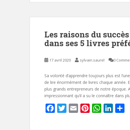
o
st
A
dI
e
o
p
n
k
p
Les raisons du succè
dans ses 5 livres préf
17 avril 2020
sylvain.saurel
0 Comme
Sa volonté d’apprendre toujours plus est l’un
de lire énormément de livres chaque année.
plus grands entrepreneurs de notre époque. A
impressionnant qu’il a su le connaître dans p
F
T
E
Pi
W
Li
P
ac
w
m
nt
h
n
a
e
itt
ai
er
at
k
t