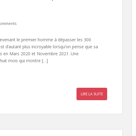
Comments
n devenant le premier homme à dépasser les 300
’est d’autant plus incroyable lorsqu’on pense que sa
ars en Mars 2020 et Novembre 2021. Une
huit mois qui montre […]
r
a
LIRE LA SUITE
r