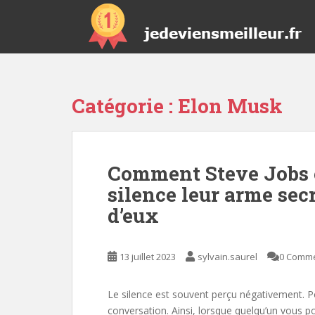
S
k
i
p
t
o
Catégorie :
Elon Musk
m
a
i
n
Comment Steve Jobs e
c
o
silence leur arme secr
n
d’eux
t
e
n
13 juillet 2023
sylvain.saurel
0 Comm
t
Le silence est souvent perçu négativement. P
conversation. Ainsi, lorsque quelqu’un vous po