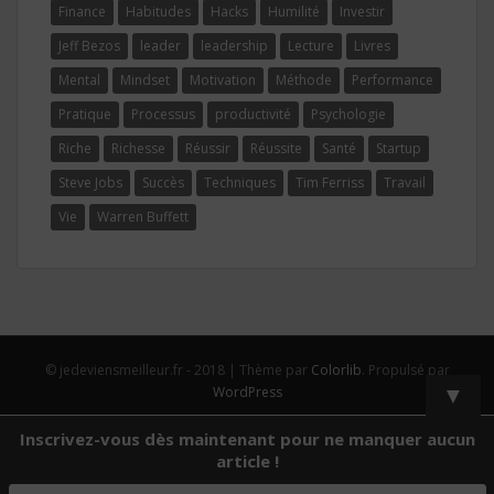
Finance
Habitudes
Hacks
Humilité
Investir
Jeff Bezos
leader
leadership
Lecture
Livres
Mental
Mindset
Motivation
Méthode
Performance
Pratique
Processus
productivité
Psychologie
Riche
Richesse
Réussir
Réussite
Santé
Startup
Steve Jobs
Succès
Techniques
Tim Ferriss
Travail
Vie
Warren Buffett
© jedeviensmeilleur.fr - 2018 | Thème par
Colorlib
. Propulsé par
▼
WordPress
Inscrivez-vous dès maintenant pour ne manquer aucun
article !