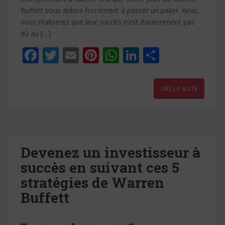
Buffett vous aidera forcément à passer un palier. Ainsi,
vous réaliserez que leur succès n’est évidemment pas
dû au […]
F
T
E
Pi
W
Li
P
ac
w
m
nt
h
n
ar
e
itt
ai
er
at
k
ta
LIRE LA SUITE
b
er
l
e
s
e
g
o
st
A
dI
er
o
p
n
k
p
Devenez un investisseur à
succès en suivant ces 5
stratégies de Warren
Buffett