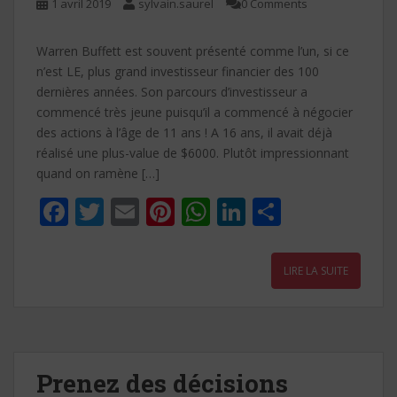
1 avril 2019
sylvain.saurel
0 Comments
Warren Buffett est souvent présenté comme l’un, si ce
n’est LE, plus grand investisseur financier des 100
dernières années. Son parcours d’investisseur a
commencé très jeune puisqu’il a commencé à négocier
des actions à l’âge de 11 ans ! A 16 ans, il avait déjà
réalisé une plus-value de $6000. Plutôt impressionnant
quand on ramène […]
F
T
E
Pi
W
Li
P
ac
w
m
nt
h
n
ar
e
itt
ai
er
at
k
ta
LIRE LA SUITE
b
er
l
e
s
e
g
o
st
A
dI
er
o
p
n
k
p
Prenez des décisions