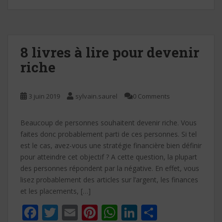
b
er
l
e
s
e
g
o
st
A
dI
er
o
p
n
k
p
8 livres à lire pour devenir
riche
3 juin 2019
sylvain.saurel
0 Comments
Beaucoup de personnes souhaitent devenir riche. Vous
faites donc probablement parti de ces personnes. Si tel
est le cas, avez-vous une stratégie financière bien définir
pour atteindre cet objectif ? A cette question, la plupart
des personnes répondent par la négative. En effet, vous
lisez probablement des articles sur l’argent, les finances
et les placements, […]
F
T
E
Pi
W
Li
P