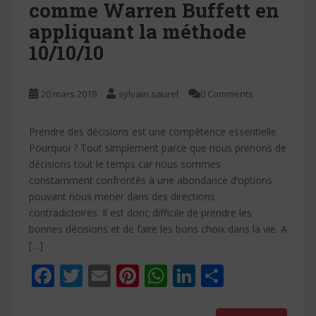
comme Warren Buffett en
appliquant la méthode
10/10/10
20 mars 2019
sylvain.saurel
0 Comments
Prendre des décisions est une compétence essentielle.
Pourquoi ? Tout simplement parce que nous prenons de
décisions tout le temps car nous sommes
constamment confrontés à une abondance d’options
pouvant nous mener dans des directions
contradictoires. Il est donc difficile de prendre les
bonnes décisions et de faire les bons choix dans la vie. A
[…]
F
T
E
Pi
W
Li
P
ac
w
m
nt
h
n
ar