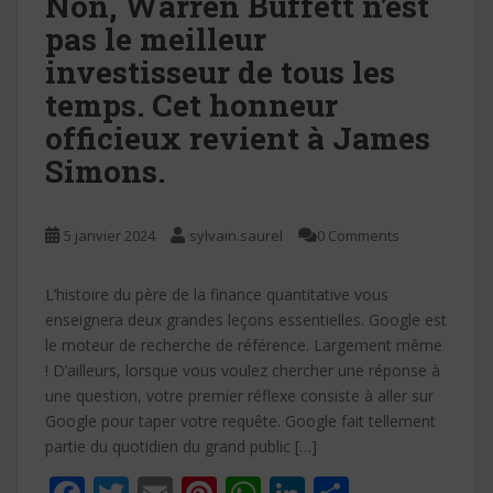
k
p
Non, Warren Buffett n’est
pas le meilleur
investisseur de tous les
temps. Cet honneur
officieux revient à James
Simons.
5 janvier 2024
sylvain.saurel
0 Comments
L’histoire du père de la finance quantitative vous
enseignera deux grandes leçons essentielles. Google est
le moteur de recherche de référence. Largement même
! D’ailleurs, lorsque vous voulez chercher une réponse à
une question, votre premier réflexe consiste à aller sur
Google pour taper votre requête. Google fait tellement
partie du quotidien du grand public […]