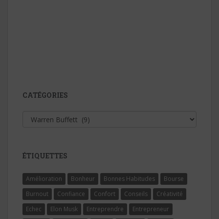
CATÉGORIES
Catégories
ÉTIQUETTES
Amélioration
Bonheur
Bonnes Habitudes
Bourse
Burnout
Confiance
Confort
Conseils
Créativité
Echec
Elon Musk
Entreprendre
Entrepreneur