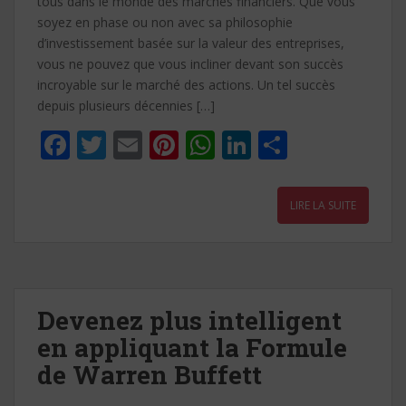
tous dans le monde des marchés financiers. Que vous
soyez en phase ou non avec sa philosophie
d’investissement basée sur la valeur des entreprises,
vous ne pouvez que vous incliner devant son succès
incroyable sur le marché des actions. Un tel succès
depuis plusieurs décennies […]
F
T
E
Pi
W
Li
P
ac
w
m
nt
h
n
ar
e
itt
ai
er
at
k
ta
LIRE LA SUITE
b
er
l
e
s
e
g
o
st
A
dI
er
o
p
n
k
p
Devenez plus intelligent
en appliquant la Formule
de Warren Buffett