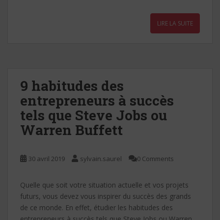
ac
w
m
nt
h
n
ar
e
itt
ai
er
at
k
ta
LIRE LA SUITE
b
er
l
e
s
e
g
o
st
A
dI
er
o
p
n
k
p
9 habitudes des
entrepreneurs à succès
tels que Steve Jobs ou
Warren Buffett
30 avril 2019
sylvain.saurel
0 Comments
Quelle que soit votre situation actuelle et vos projets
futurs, vous devez vous inspirer du succès des grands
de ce monde. En effet, étudier les habitudes des
entrepreneurs à succès tels que Steve Jobs ou Warren