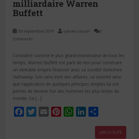
milliardaire Warren
Buffett
30 septembre 2019
sylvain.saurel
0
Comments
Considéré comme le plus grand investisseur de tous les
temps, Warren Buffett est parti de rien pour construire
un véritable empire financier avec sa société Berkshire
Hathaway. Son sens inné des affaires, sa volonté ainsi
que l’application de quelques principes simples lui ont
permis de devenir l’un des hommes les plus riches du
monde. Sa […]
F
T
E
Pi
W
Li
P
ac
w
m
nt
h
n
ar
e
itt
ai
er
at
k
ta
LIRE LA SUITE