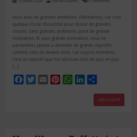
15 juillet 2024
sylvain.saurel
0 Comments
Vous avez de grandes ambitions. Félicitations, car c’est
quelque chose d’essentiel pour réussir de grandes
choses. Sans grandes ambitions, point de grande
motivation. Et sans grande motivation, vous ne
parviendrez jamais à atteindre de grands objectifs
comme celui de devenir riche. Car soyons honnêtes,
c’est un objectif que l’on retrouve chez de plus en plus
[…]
F
T
E
Pi
W
Li
P
ac
w
m
nt
h
n
ar
e
itt
ai
er
at
k
ta
LIRE LA SUITE
b
er
l
e
s
e
g
o
st
A
dI
er
o
p
n