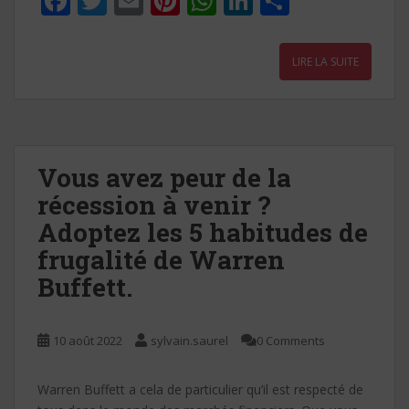
F
T
E
Pi
W
Li
P
ac
w
m
nt
h
n
ar
e
itt
ai
er
at
k
ta
LIRE LA SUITE
b
er
l
e
s
e
g
o
st
A
dI
er
o
p
n
k
p
Vous avez peur de la
récession à venir ?
Adoptez les 5 habitudes de
frugalité de Warren
Buffett.
10 août 2022
sylvain.saurel
0 Comments
Warren Buffett a cela de particulier qu’il est respecté de