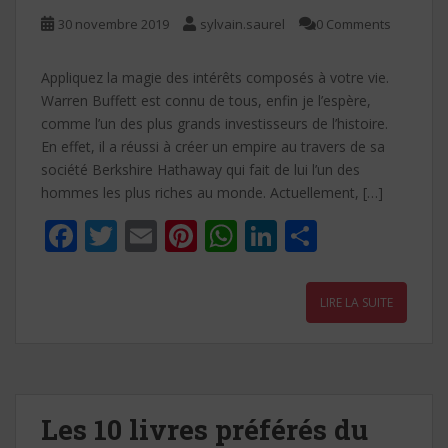
30 novembre 2019
sylvain.saurel
0 Comments
Appliquez la magie des intérêts composés à votre vie.
Warren Buffett est connu de tous, enfin je l’espère,
comme l’un des plus grands investisseurs de l’histoire.
En effet, il a réussi à créer un empire au travers de sa
société Berkshire Hathaway qui fait de lui l’un des
hommes les plus riches au monde. Actuellement, […]
F
T
E
Pi
W
Li
P
ac
w
m
nt
h
n
ar
e
itt
ai
er
at
k
ta
LIRE LA SUITE
b
er
l
e
s
e
g
o
st
A
dI
er
o
p
n
k
p
Les 10 livres préférés du