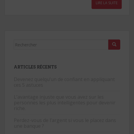
e
itt
ai
er
at
k
ta
LIRE LA SUITE
b
er
l
e
s
e
g
o
st
A
dI
er
o
p
n
k
p
Rechercher...
ARTICLES RÉCENTS
Devenez quelqu’un de confiant en appliquant
ces 5 astuces
L’avantage injuste que vous avez sur les
personnes les plus intelligentes pour devenir
riche.
Perdez-vous de l’argent si vous le placez dans
une banque ?