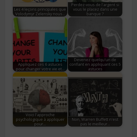
Perdez-vous de l'argent si
Les 4 leçons principales que
vous le placez dans une
Volodymyr Zelensky nous…
banque ?
Devenez quelqu'un de
Appliquez ces 6 astuces
confiant en appliquant ces 5
pour changer votre vie et…
astuces
Voici l'approche
psychologique à appliquer
Non, Warren Buffett n'est
pour…
pas le meilleur…