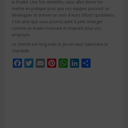
la finalité. Une fois identifiés, vous allez devoir les
mettre en pratique pour que vos équipes puissent se
développer et donner un sens à leurs efforts quotidiens.
C’est ainsi que vous pourrez petit à petit émerger
comme un leader motivant et inspirant pour vos
employés.
Le chemin est long mais le jeu en vaut clairement la
chandelle.
F
T
E
Pi
W
Li
P
ac
w
m
nt
h
n
ar
e
itt
ai
er
at
k
ta
b
er
l
e
s
e
g
o
st
A
dI
er
o
p
n
k
p