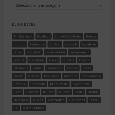
Catégories
ÉTIQUETTES
Amélioration
Bonheur
Bonnes Habitudes
Bourse
Burnout
Confiance
Confort
Conseils
Créativité
Echec
Elon Musk
Entreprendre
Entrepreneur
Finance
Habitudes
Hacks
Humilité
Investir
Jeff Bezos
leader
leadership
Lecture
Livres
Mental
Mindset
Motivation
Méthode
Performance
Pratique
Processus
productivité
Psychologie
Riche
Richesse
Réussir
Réussite
Santé
Startup
Steve Jobs
Succès
Techniques
Tim Ferriss
Travail
Vie
Warren Buffett