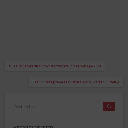
Navigation
Les 10 règles du succès du fondateur d’Alibaba Jack Ma
de
l’article
Les 10 livres préférés du milliardaire Warren Buffett
Rechercher...
ARTICLES RÉCENTS