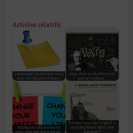
Articles relatifs:
L’avantage injuste que vous
Non, Warren Buffett n'est
avez sur les personnes…
pas le meilleur…
Perdez-vous de l'argent si
Appliquez ces 6 astuces
vous le placez dans une
pour changer votre vie et…
banque ?