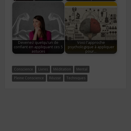
Devenez quelqu'un de
Voici l'approche
confiant en appliquant ces 5
psychologique à appliquer
astuces
pour…
Conscience
Livres
Méditation
Mental
Pleine Conscience
Réussir
Techniques