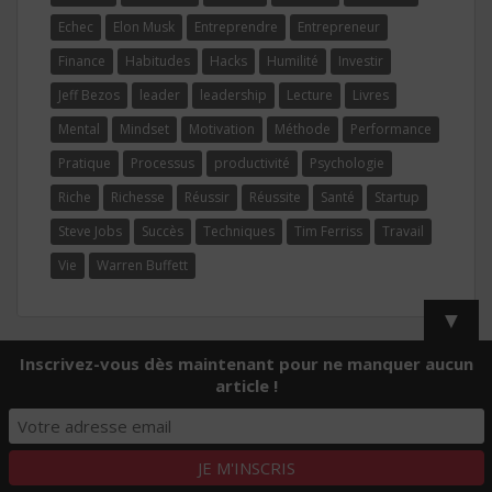
Echec
Elon Musk
Entreprendre
Entrepreneur
Finance
Habitudes
Hacks
Humilité
Investir
Jeff Bezos
leader
leadership
Lecture
Livres
Mental
Mindset
Motivation
Méthode
Performance
Pratique
Processus
productivité
Psychologie
Riche
Richesse
Réussir
Réussite
Santé
Startup
Steve Jobs
Succès
Techniques
Tim Ferriss
Travail
Vie
Warren Buffett
▼
Inscrivez-vous dès maintenant pour ne manquer aucun
article !
© jedeviensmeilleur.fr - 2018 | Thème par
Colorlib
. Propulsé par
WordPress