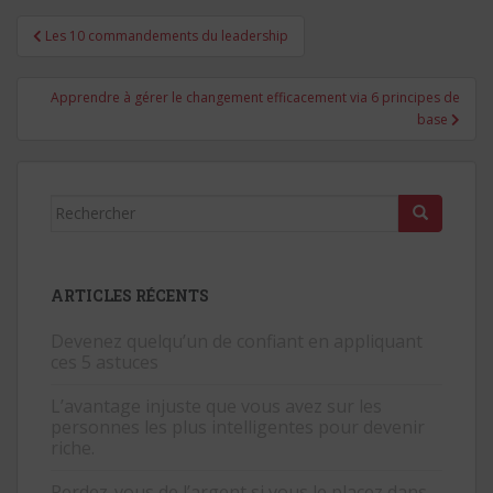
Navigation
Les 10 commandements du leadership
de
l’article
Apprendre à gérer le changement efficacement via 6 principes de
base
Rechercher...
ARTICLES RÉCENTS
Devenez quelqu’un de confiant en appliquant
ces 5 astuces
L’avantage injuste que vous avez sur les
personnes les plus intelligentes pour devenir
riche.
Perdez-vous de l’argent si vous le placez dans