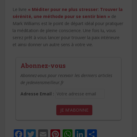
Le livre
« Méditer pour ne plus stresser: Trouver la
sérénité, une méthode pour se sentir bien »
de
Mark Williams est le point de départ idéal pour pratiquer
la méditation de pleine conscience. Une fois lu, vous
serez prêt à vous lancer pour trouver la paix intérieure
et ainsi donner un autre sens à votre vie.
Abonnez-vous
Abonnez-vous pour recevoir les derniers articles
de jedeviensmeilleur.fr
Adresse Email :
F
T
E
Pi
W
Li
P