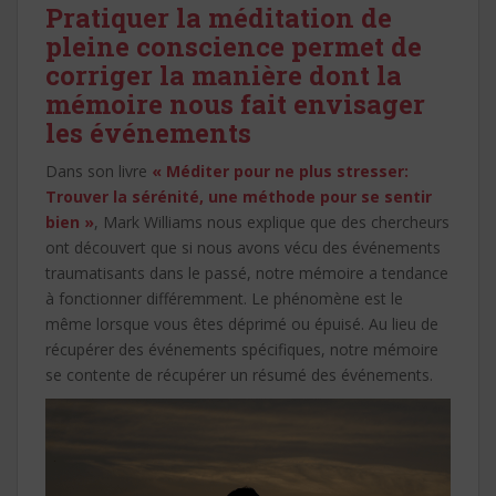
Pratiquer la méditation de
pleine conscience permet de
corriger la manière dont la
mémoire nous fait envisager
les événements
Dans son livre
« Méditer pour ne plus stresser:
Trouver la sérénité, une méthode pour se sentir
bien »
, Mark Williams nous explique que des chercheurs
ont découvert que si nous avons vécu des événements
traumatisants dans le passé, notre mémoire a tendance
à fonctionner différemment. Le phénomène est le
même lorsque vous êtes déprimé ou épuisé. Au lieu de
récupérer des événements spécifiques, notre mémoire
se contente de récupérer un résumé des événements.