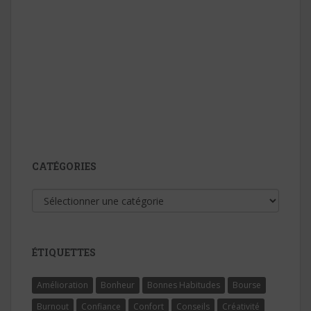
CATÉGORIES
Catégories
ÉTIQUETTES
Amélioration
Bonheur
Bonnes Habitudes
Bourse
Burnout
Confiance
Confort
Conseils
Créativité