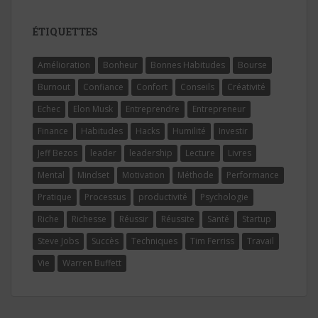
ÉTIQUETTES
Amélioration
Bonheur
Bonnes Habitudes
Bourse
Burnout
Confiance
Confort
Conseils
Créativité
Echec
Elon Musk
Entreprendre
Entrepreneur
Finance
Habitudes
Hacks
Humilité
Investir
Jeff Bezos
leader
leadership
Lecture
Livres
Mental
Mindset
Motivation
Méthode
Performance
Pratique
Processus
productivité
Psychologie
Riche
Richesse
Réussir
Réussite
Santé
Startup
Steve Jobs
Succès
Techniques
Tim Ferriss
Travail
Vie
Warren Buffett