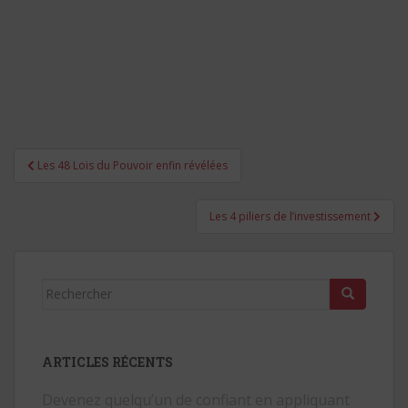
Navigation
Les 48 Lois du Pouvoir enfin révélées
de
l’article
Les 4 piliers de l’investissement
Rechercher...
ARTICLES RÉCENTS
Devenez quelqu’un de confiant en appliquant