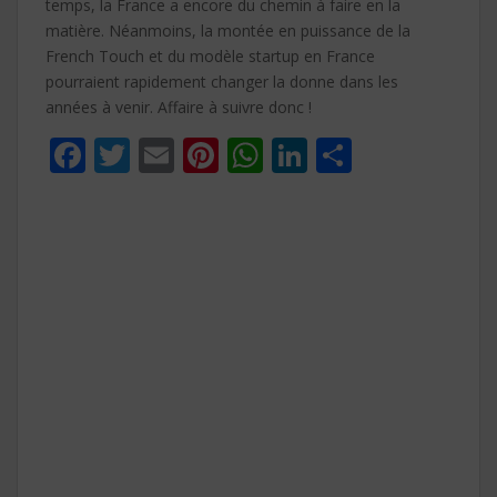
temps, la France a encore du chemin à faire en la
matière. Néanmoins, la montée en puissance de la
French Touch et du modèle startup en France
pourraient rapidement changer la donne dans les
années à venir. Affaire à suivre donc !
F
T
E
Pi
W
Li
P
ac
w
m
nt
h
n
ar
e
itt
ai
er
at
k
ta
b
er
l
e
s
e
g
o
st
A
dI
er
o
p
n
k
p