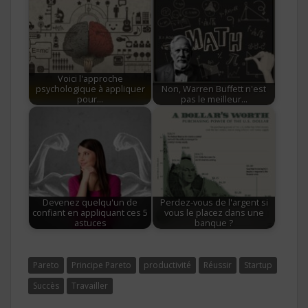
Voici l'approche
psychologique à appliquer
Non, Warren Buffett n'est
pour…
pas le meilleur…
Devenez quelqu'un de
Perdez-vous de l'argent si
confiant en appliquant ces 5
vous le placez dans une
astuces
banque ?
Pareto
Principe Pareto
productivité
Réussir
Startup
Succès
Travailler